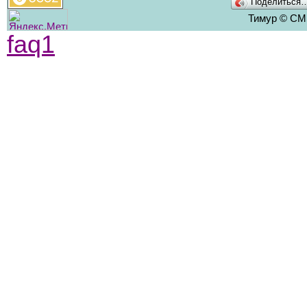
Поделиться
Тимур © CMS
faq1