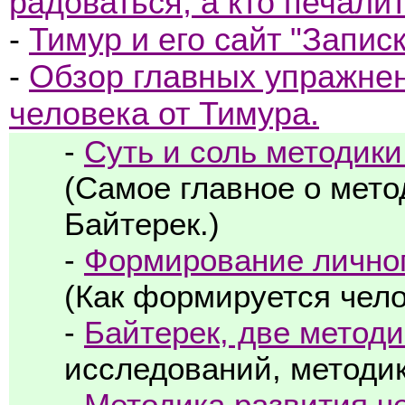
радоваться, а кто печали
-
Тимур и его сайт "Запис
-
Обзор главных упражнен
человека от Тимура.
-
Суть и соль методики
(Самое главное о мет
Байтерек.)
-
Формирование личног
(Как формируется чело
-
Байтерек, две методи
исследований, методи
-
Методика развития ч