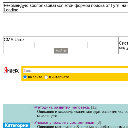
Рекомендую воспользоваться этой формой поиска от Гугл, на 
Loading
CMS Ucoz
Сист
моду
на сайте
в интернете
Методика развития человека.
[12]
Описание и классификация методик развития чело
мыслящего.
Учимся управлять состояниями.
[8]
Описание методики наблюдения за собственными с