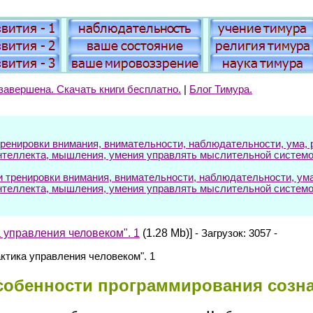
завершена. Скачать книги бесплатно.
|
Блог Тимура.
енировки внимания, внимательности, наблюдательности, ума, р
нтеллекта, мышления, умения управлять мыслительной системо
ренировки внимания, внимательности, наблюдательности, ума, 
нтеллекта, мышления, умения управлять мыслительной системо
а управления человеком". 1
(1.28 Mb)]
- Загрузок: 3057 -
актика управления человеком". 1
собенности программирования созна