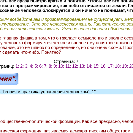
ть все сразу быстро кратко и понятно. Чтобы все это пони
ся от программирования, как небо отличается от земли. Гл
сознание человека блокируется и он ничего не понимает, чт
ским воздействием и программированием не существует, мет
ипулирование. Это все человеческая жизнь. Гипнотическое во
едневная человеческая жизнь. Именно повседневная обыденная
о главная фишка в том, что он желает осмысленно и вполне осо
 у человека формируется четкое и вполне ему понятное логично
ование, это не гипноз по определению, но они очень схожи. Про
т сделать что-либо. Понятно?
Страница:
7
.
траниц:
1;
2;
3;
4;
5;
6;
7;
8;
9;
10;
11;
12;
13;
14;
15;
16;
17;
18;
19;
2
. Теория и практика управления человеком". 1"
й общественно-политической формации. Как все прекрасно, чело
литическая формация, называемая демократическим обществом,