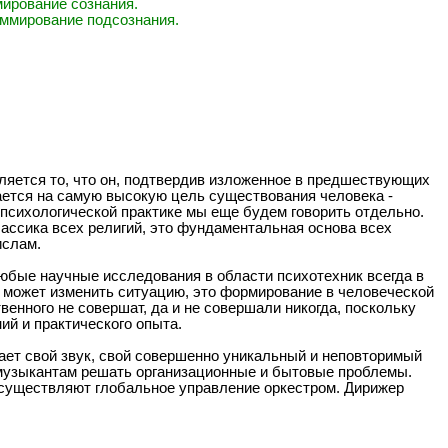
ммирование сознания.
раммирование подсознания.
ляется то, что он, подтвердив изложенное в предшествующих
лается на самую высокую цель существования человека -
-психологической практике мы еще будем говорить отдельно.
лассика всех религий, это фундаментальная основа всех
ислам.
юбые научные исследования в области психотехник всегда в
то может изменить ситуацию, это формирование в человеческой
венного не совершат, да и не совершали никогда, поскольку
ий и практического опыта.
ет свой звук, свой совершенно уникальный и неповторимый
т музыкантам решать организационные и бытовые проблемы.
 осуществляют глобальное управление оркестром. Дирижер