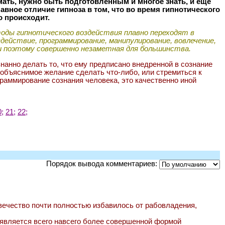
мать, нужно быть подготовленным и многое знать, и еще
авное отличие гипноза в том, что во время гипнотического
о происходит.
оды гипнотического воздействия плавно переходят в
здействие, программирование, манипулирование, вовлечение,
 и поэтому совершенно незаметная для большинства.
знанно делать то, что ему предписано внедренной в сознание
 объяснимое желание сделать что-либо, или стремиться к
граммирование сознания человека, это качественно иной
0;
21;
22;
Порядок вывода комментариев:
вечество почти полностью избавилось от рабовладения,
 является всего навсего более совершенной формой