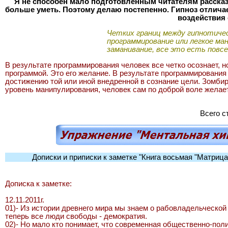
Я не способен мало подготовленным читателям рассказа
больше уметь. Поэтому делаю постепенно. Гипноз отличает
воздействия 
Четких границ между гипнотиче
программирование или легкое ман
заманивание, все это есть повс
В результате программирования человек все четко осознает, н
программой. Это его желание. В результате программирования
достижению той или иной внедренной в сознание цели. Зомбир
уровень манипулирования, человек сам по доброй воле желае
Всего с
Дописки и приписки к заметке "Книга восьмая "Матрица
Дописка к заметке:
12.11.2011г.
01)- Из истории древнего мира мы знаем о рабовладельческо
теперь все люди свободы - демократия.
02)- Но мало кто понимает, что современная общественно-по