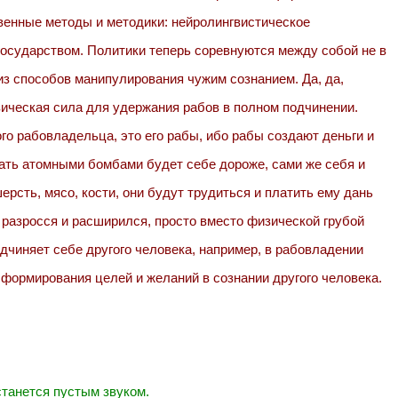
твенные методы и методики: нейролингвистическое
государством. Политики теперь соревнуются между собой не в
н из способов манипулирования чужим сознанием. Да, да,
зическая сила для удержания рабов в полном подчинении.
го рабовладельца, это его рабы, ибо рабы создают деньги и
вать атомными бомбами будет себе дороже, сами же себя и
рсть, мясо, кости, они будут трудиться и платить ему дань
н разросся и расширился, просто вместо физической грубой
дчиняет себе другого человека, например, в рабовладении
 формирования целей и желаний в сознании другого человека.
танется пустым звуком.