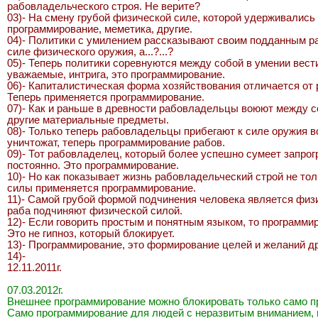
рабовладельческого строя. Не верите?
03)- На смену грубой физической силе, которой удерживалис
программирование, меметика, другие.
04)- Политики с умилением рассказывают своим подданным раб
силе физического оружия, а...?...?
05)- Теперь политики соревнуются между собой в умении вести 
уважаемые, интрига, это программирование.
06)- Капиталистическая форма хозяйствования отличается от
Теперь применяется программирование.
07)- Как и раньше в древности рабовладельцы воюют между со
другие материальные предметы.
08)- Только теперь рабовладельцы прибегают к силе оружия в
уничтожат, теперь программирование рабов.
09)- Тот рабовладелец, который более успешно сумеет запрогр
постоянно. Это программирование.
10)- Но как показывает жизнь рабовладельческий строй не тол
силы применяется программирование.
11)- Самой грубой формой подчинения человека является физи
раба подчиняют физической силой.
12)- Если говорить простым и понятным языком, то программи
Это не гипноз, который блокирует.
13)- Программирование, это формирование целей и желаний др
14)-
12.11.2011г.
07.03.2012г.
Внешнее программирование можно блокировать только само п
Само программирование для людей с неразвитым вниманием, 