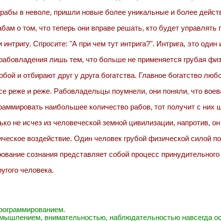
ь рабы в неволе, пришли новые более уникальные и более дейс
ам о том, что теперь они вправе решать, кто будет управлять 
интригу. Спросите: "А при чем тут интрига?". Интрига, это оди
 рабовладения лишь тем, что больше не применяется грубая фи
бой и отбирают друг у друга богатства. Главное богатство любо
се реже и реже. Рабовладельцы поумнели, они поняли, что вое
аммировать наибольшее количество рабов, тот получит с них ше
ько не исчез из человеческой земной цивилизации, напротив, о
ческое воздействие. Один человек грубой физической силой по
рование сознания представляет собой процесс принудительного
угого человека.
рограммированием.
мышлением, внимательностью, наблюдательностью навсегда ос