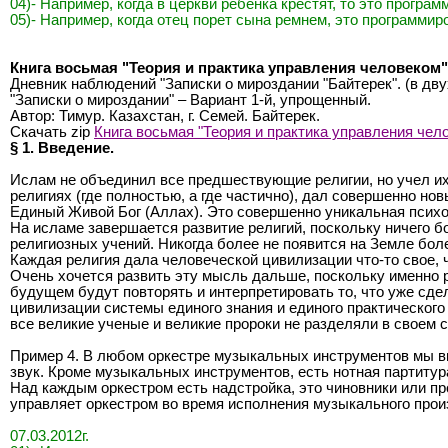
04)- Например, когда в церкви ребенка крестят, то это програ
05)- Например, когда отец порет сына ремнем, это программир
Книга восьмая "Теория и практика управления человеком"
Дневник наблюдений "Записки о мироздании "Байтерек". (в дву
"Записки о мироздании" – Вариант 1-й, упрощенный.
Автор: Тимур. Казахстан, г. Семей. Байтерек.
Скачать zip
Книга восьмая "Теория и практика управления чел
§ 1. Введение.
Ислам не объединил все предшествующие религии, но учел их
религиях (где полностью, а где частично), дал совершенно н
Единый Живой Бог (Аллах). Это совершенно уникальная психол
На исламе завершается развитие религий, поскольку ничего б
религиозных учений. Никогда более не появится на Земле боле
Каждая религия дала человеческой цивилизации что-то свое, ч
Очень хочется развить эту мысль дальше, поскольку именно 
будущем будут повторять и интерпретировать то, что уже сде
цивилизации системы единого знания и единого практического 
все великие ученые и великие пророки не разделяли в своем с
Пример 4. В любом оркестре музыкальных инструментов мы в
звук. Кроме музыкальных инструментов, есть нотная партитур
Над каждым оркестром есть надстройка, это чиновники или п
управляет оркестром во время исполнения музыкального прои
07.03.2012г.