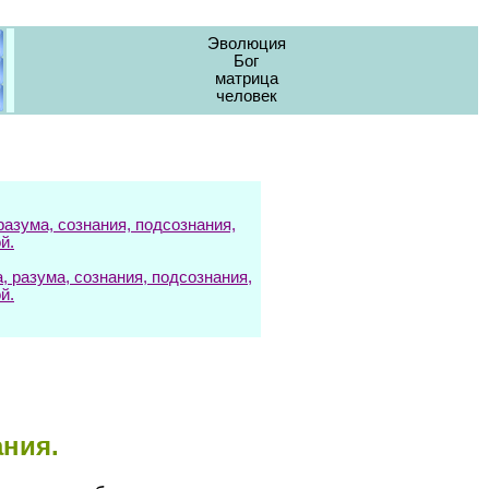
Эволюция
Бог
матрица
человек
азума, сознания, подсознания,
й.
разума, сознания, подсознания,
й.
ния.