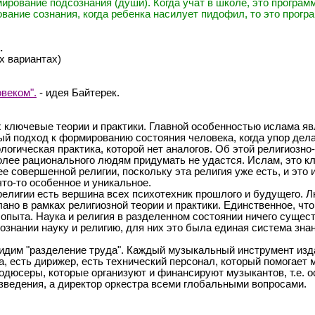
ммирование подсознания (души). Когда учат в школе, это програ
ование сознания, когда ребенка насилует пидофил, то это прог
.
х вариантах)
овеком".
- идея Байтерек.
 ключевые теории и практики. Главной особенностью ислама яв
овый подход к формированию состояния человека, когда упор де
огическая практика, которой нет аналогов. Об этой религиозно
олее рационального людям придумать не удастся. Ислам, это к
е совершенной религии, поскольку эта религия уже есть, и это 
то-то особенное и уникальное.
религии есть вершина всех психотехник прошлого и будущего. Л
лано в рамках религиозной теории и практики. Единственное, ч
опыта. Наука и религия в разделенном состоянии ничего сущест
ознании науку и религию, для них это была единая система знан
идим "разделение труда". Каждый музыкальный инструмент изда
а, есть дирижер, есть технический персонал, который помогае
родюсеры, которые организуют и финансируют музыкантов, т.е.
зведения, а директор оркестра всеми глобальными вопросами.