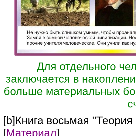
Для отдельного чел
заключается в накоплени
больше материальных бог
с
[b]Книга восьмая "Теория
[
Материал
]