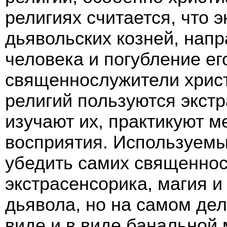
религиях считается, что 
дьявольских козней, нап
человека и погубление ег
священнослужители христ
религий пользуются экст
изучают их, практикуют м
восприятия. Используем
убедить самих священносл
экстрасенсорика, магия и 
дьявола, но на самом де
виде и в виде банальной 