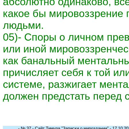
абсолютно одинаково, вс
какое бы мировоззрение 
людьми.
05)- Споры о личном прев
или иной мировоззренчес
как банальный ментальны
причисляет себя к той ил
системе, разжигает мент
должен предстать перед 
- № 37 - Сайт Тимура "Записки о мироздании" - 17.10.201