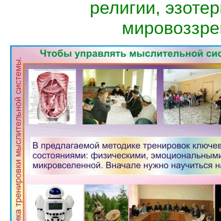
религии, эзотер
мировоззре