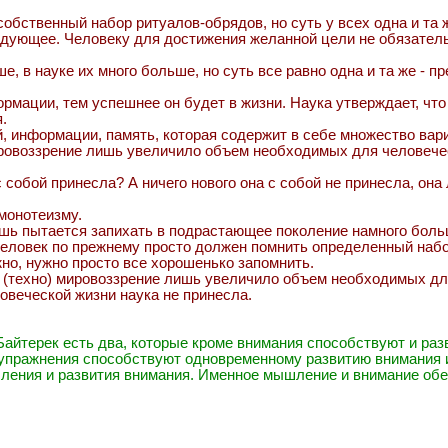
 собственный набор ритуалов-обрядов, но суть у всех одна и та 
ледующее. Человеку для достижения желанной цели не обязатель
ше, в науке их много больше, но суть все равно одна и та же -
ормации, тем успешнее он будет в жизни. Наука утверждает, чт
.
ий, информации, память, которая содержит в себе множество вар
мировоззрение лишь увеличило объем необходимых для человечес
 с собой принесла? А ничего нового она с собой не принесла, о
 монотеизму.
ишь пытается запихать в подрастающее поколение намного боль
человек по прежнему просто должен помнить определенный набо
но, нужно просто все хорошенько запомнить.
е (техно) мировоззрение лишь увеличило объем необходимых дл
ловеческой жизни наука не принесла.
айтерек есть два, которые кроме внимания способствуют и раз
упражнения способствуют одновременному развитию внимания и 
шления и развития внимания. Именное мышление и внимание об