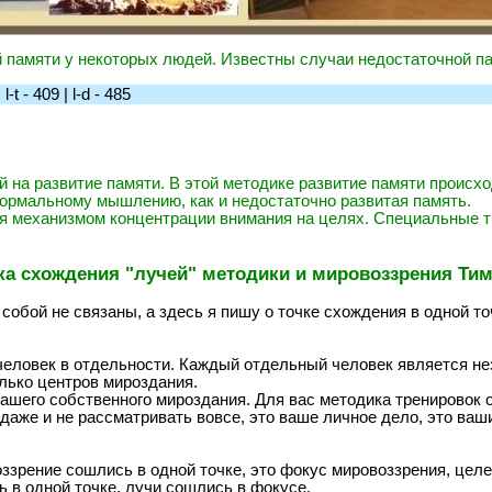
памяти у некоторых людей. Известны случаи недостаточной па
t - 409 | l-d - 485
й на развитие памяти. В этой методике развитие памяти происхо
нормальному мышлению, как и недостаточно развитая память.
я механизмом концентрации внимания на целях. Специальные т
ка схождения "лучей" методики и мировоззрения Тим
обой не связаны, а здесь я пишу о точке схождения в одной то
человек в отдельности. Каждый отдельный человек является 
лько центров мироздания.
ашего собственного мироздания. Для вас методика тренировок о
 даже и не рассматривать вовсе, это ваше личное дело, это в
оззрение сошлись в одной точке, это фокус мировоззрения, цел
ь в одной точке, лучи сошлись в фокусе.