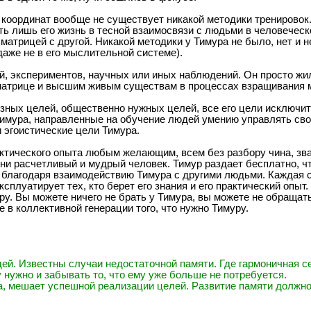
е координат вообще не существует никакой методики тренирово
ь лишь его жизнь в тесной взаимосвязи с людьми в человеческ
трицей с другой. Никакой методики у Тимура не было, нет и не
аже не в его мыслительной системе).
ий, экспериментов, научных или иных наблюдений. Он просто ж
 матрице и высшим живым существам в процессах взращивания
езных целей, общественно нужных целей, все его цели исключ
Тимура, направленные на обучение людей умению управлять сво
 эгоистические цели Тимура.
рактического опыта любым желающим, всем без разбору чина, зв
ени расчетливый и мудрый человек. Тимур раздает бесплатно, 
благодаря взаимодействию Тимура с другими людьми. Каждая ст
ксплуатирует тех, кто берет его знания и его практический опыт.
ру. Вы можете ничего не брать у Тимура, вы можете не обращать
 в коллективной генерации того, что нужно Тимуру.
ей. Известны случаи недостаточной памяти. Где гармоничная с
 нужно и забывать то, что ему уже больше не потребуется.
а, мешает успешной реализации целей. Развитие памяти должн