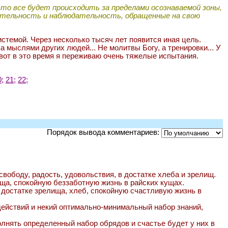
то все будет происходить за пределами осознаваемой зоны,
мательность и наблюдательность, обращенные на свою
стемой. Через несколько тысяч лет появится иная цель.
 мыслями других людей... Не молитвы Богу, а тренировки... У
вот в это время я переживаю очень тяжелые испытания.
0;
21;
22;
Порядок вывода комментариев:
вободу, радость, удовольствия, в достатке хлеба и зрелищ.
лища, спокойную беззаботную жизнь в райских кущах.
в достатке зрелища, хлеб, спокойную счастливую жизнь в
 действий и некий оптимально-минимальный набор знаний,
олнять определенный набор обрядов и счастье будет у них в