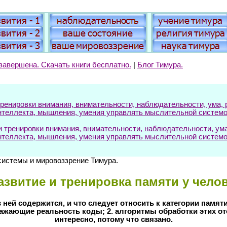
завершена. Скачать книги бесплатно.
|
Блог Тимура.
енировки внимания, внимательности, наблюдательности, ума, р
нтеллекта, мышления, умения управлять мыслительной системо
ренировки внимания, внимательности, наблюдательности, ума, 
нтеллекта, мышления, умения управлять мыслительной системо
 системы и мировоззрение Тимура.
Развитие и тренировка памяти у челов
в ней содержится, и что следует относить к категории памят
бражающие реальность коды; 2. алгоритмы обработки этих о
интересно, потому что связано.