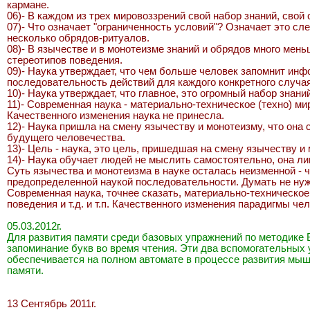
кармане.
06)- В каждом из трех мировоззрений свой набор знаний, свой
07)- Что означает "ограниченность условий"? Означает это с
несколько обрядов-ритуалов.
08)- В язычестве и в монотеизме знаний и обрядов много мень
стереотипов поведения.
09)- Наука утверждает, что чем больше человек запомнит инф
последовательность действий для каждого конкретного случая
10)- Наука утверждает, что главное, это огромный набор знан
11)- Современная наука - материально-техническое (техно) 
Качественного изменения наука не принесла.
12)- Наука пришла на смену язычеству и монотеизму, что она
будущего человечества.
13)- Цель - наука, это цель, пришедшая на смену язычеству и
14)- Наука обучает людей не мыслить самостоятельно, она л
Суть язычества и монотеизма в науке осталась неизменной - 
предопределенной наукой последовательности. Думать не нуж
Современная наука, точнее сказать, материально-техническо
поведения и т.д. и т.п. Качественного изменения парадигмы че
05.03.2012г.
Для развития памяти среди базовых упражнений по методике Б
запоминание букв во время чтения. Эти два вспомогательных 
обеспечивается на полном автомате в процессе развития мы
памяти.
13 Сентябрь 2011г.