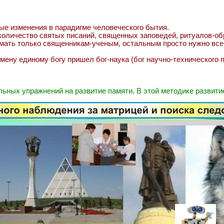
ые изменения в парадигме человеческого бытия.
 количество святых писаний, священных заповедей, ритуалов-о
думать только священникам-ученым, остальным просто нужно вс
ену единому богу пришел бог-наука (бог научно-технического пр
льных упражнений на развитие памяти. В этой методике развити