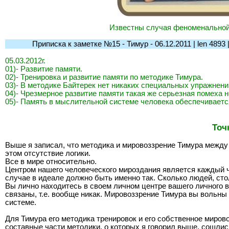
Известны случая феноменальной 
Приписка к заметке №15 - Тимур - 06.12.2011 | len 4893 | l-
05.03.2012г.
01)- Развитие памяти.
02)- Тренировка и развитие памяти по методике Тимура.
03)- В методике Байтерек нет никаких специальных упражнени
04)- Чрезмерное развитие памяти такая же серьезная помеха 
05)- Память в мыслительной системе человека обеспечиваетс
Точ
Выше я записал, что методика и мировоззрение Тимура между с
этом отсутствие логики.
Все в мире относительно.
Центром нашего человеческого мироздания является каждый 
случае в идеале должно быть именно так. Сколько людей, сто
Вы лично находитесь в своем личном центре вашего личного в
связаны, т.е. вообще никак. Мировоззрение Тимура вы вольны
системе.
Для Тимура его методика тренировок и его собственное миров
составные части методики, о которых я говорил выше, сошлис