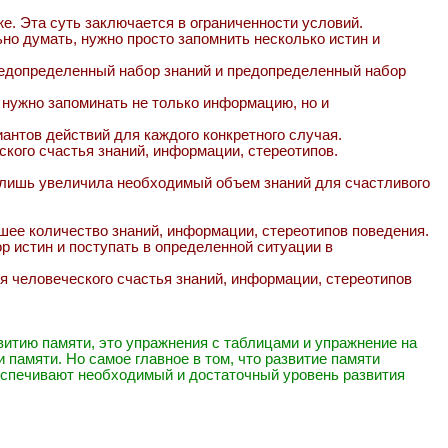
же. Эта суть заключается в ограниченности условий.
но думать, нужно просто запомнить несколько истин и
 предопределенный набор знаний и предопределенный набор
о нужно запоминать не только информацию, но и
иантов действий для каждого конкретного случая.
кого счастья знаний, информации, стереотипов.
на лишь увеличила необходимый объем знаний для счастливого
шее количество знаний, информации, стереотипов поведения.
р истин и поступать в определенной ситуации в
я человеческого счастья знаний, информации, стереотипов
витию памяти, это упражнения с таблицами и упражнение на
памяти. Но самое главное в том, что развитие памяти
еспечивают необходимый и достаточный уровень развития