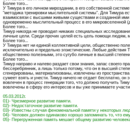
Более того...
У Тимура в его личном мироздании, в его собственной систем
"методика тренировки мыслительной системы". Для Тимура ест
взаимосвязи с высшими живыми существами и созданной ими ма
одновременно мыслительный процесс в его микровселенной (д
Более того...
Тимур никогда не проводил никаких специальных исследован
личные цели. Среди прочих целей есть цель помощи людям,
Более того...
У Тимура нет ни единой коллективной цели, общественно пол
исключительно и предельно эгоистические. Любые действия 
общественно полезными, это сугубо личные в высшей степени
Более того...
Тимур направо и налево раздает свои знания, запас своего п
бессеребрянник, а лишь только потому, что он в высшей степ
сгенерированы, материализованы, извлечены из пространства 
сумеет взять и унести. Тимур ничего не отдает бесплатно, он э
вовлечен в процесс генерации того, что должно получить Тиму
вовлечены в сферу его интересов и вы уже принимаете участие
05.03.2012г.
01)- Чрезмерное развитие памяти.
02)- Недостаточное развитие памяти.
03)- Известны случая феноменальной памяти у некоторых люд
04)- Человек должен одинаково хорошо запоминать то, что ему
05)- Перегруженная память мешает общему развитию человек