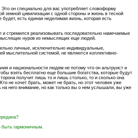
к. Это он специально для вас употребляет словоформу
ой земной цивилизации с одной стороны и жизнь в тесной
 будет, есть единая неделимая жизнь, которая есть
ил и стремился реализовывать последовательно намечаемые
 мыслящих нуров из немыслящих еще людей.
ительно личные, исключительно индивидуальные,
ей мыслительной системой, не являются коллективно-
ания и национальности людям не потому что он альтруист и
чтобы взять бесплатно еще большие богатства, которые будут
орона получит лишь то и лишь столько, то и сколько она
 Кто не хочет брать, может не брать, но этот человек уже
 на него внимание, но как только вы о нем услышали, вы уже
ередина?
о быть гармоничным.