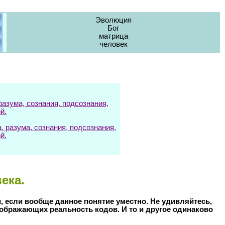
Эволюция
Бог
матрица
человек
азума, сознания, подсознания,
й.
разума, сознания, подсознания,
й.
ека.
и, если вообще данное понятие уместно. Не удивляйтесь,
тображающих реальность кодов. И то и другое одинаково