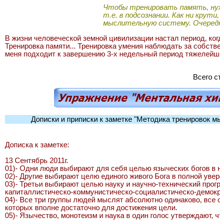
Чтобы тренировать память, нужн
т.е. в подсознании. Как ни кру
мыслительную систему. Очередн
В жизни человеческой земной цивилизации настал период, ког
Тренировка памяти... Тренировка умения наблюдать за собстве
меня подходит к завершению 3-х недельный период тяжелейших
Всего с
Дописки и приписки к заметке "Методика тренировок 
Дописка к заметке:
13 Сентябрь 2011г.
01)- Одни люди выбирают для себя целью языческих богов в н
02)- Другие выбирают целю единого живого Бога в полной увер
03)- Третьи выбирают целью науку и научно-технический прогр
капиталлистическо-коммунистическо-социалистическо-демокр
04)- Все три группы людей мыслят абсолютно одинаково, все 
которых вполне достаточно для достижения цели.
05)- Язычество, монотеизм и наука в один голос утверждают,