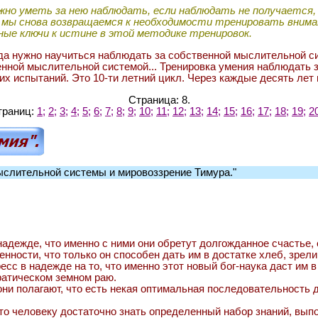
о уметь за нею наблюдать, если наблюдать не получается, 
ти, мы снова возвращаемся к необходимости тренировать вни
ые ключи к истине в этой методике тренировок.
да нужно научиться наблюдать за собственной мыслительной си
нной мыслительной системой... Тренировка умения наблюдать за
 испытаний. Это 10-ти летний цикл. Через каждые десять лет 
Страница:
8
.
траниц:
1;
2;
3;
4;
5;
6;
7;
8;
9;
10;
11;
12;
13;
14;
15;
16;
17;
18;
19;
2
мыслительной системы и мировоззрение Тимура."
адежде, что именно с ними они обретут долгожданное счастье, с
енности, что только он способен дать им в достатке хлеб, зре
есс в надежде на то, что именно этот новый бог-наука даст им 
атическом земном раю.
они полагают, что есть некая оптимальная последовательность
 что человеку достаточно знать определенный набор знаний, вып