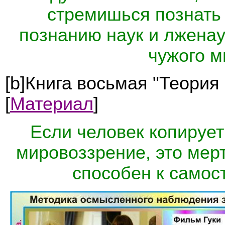
стремишься познать 
познанию наук и лженау
чужого м
[b]Книга восьмая "Теория
[
Материал
]
Если человек копируе
мировоззрение, это мерт
способен к самос