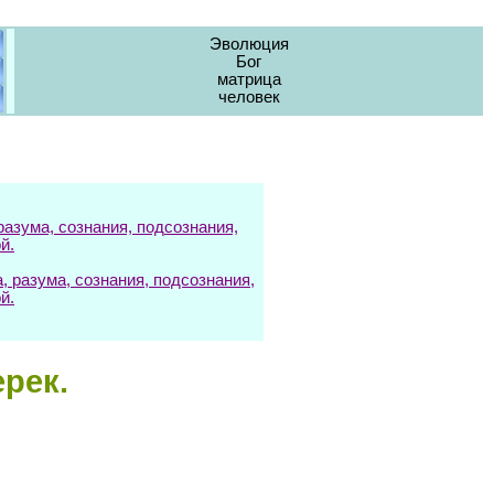
Эволюция
Бог
матрица
человек
азума, сознания, подсознания,
й.
разума, сознания, подсознания,
й.
рек.