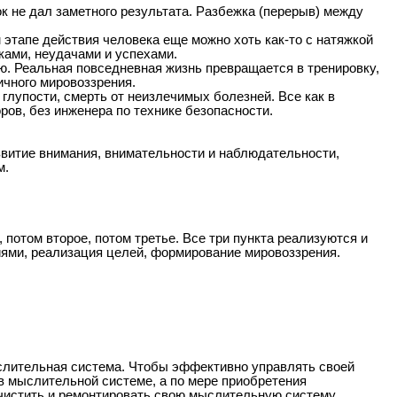
ок не дал заметного результата. Разбежка (перерыв) между
м этапе действия человека еще можно хоть как-то с натяжкой
ками, неудачами и успехами.
. Реальная повседневная жизнь превращается в тренировку,
ичного мировоззрения.
глупости, смерть от неизлечимых болезней. Все как в
ров, без инженера по технике безопасности.
звитие внимания, внимательности и наблюдательности,
м.
 потом второе, потом третье. Все три пункта реализуются и
ниями, реализация целей, формирование мировоззрения.
ыслительная система. Чтобы эффективно управлять своей
 мыслительной системе, а по мере приобретения
чистить и ремонтировать свою мыслительную систему.