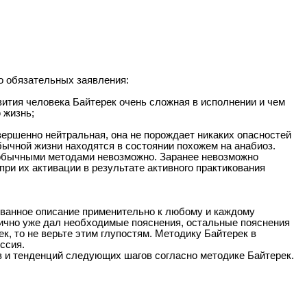
о обязательных заявления:
звития человека Байтерек очень сложная в исполнении и чем
 жизнь;
ершенно нейтральная, она не порождает никаких опасностей
бычной жизни находятся в состоянии похожем на анабиоз.
и обычными методами невозможно. Заранее невозможно
ри их активации в результате активного практикования
ованное описание применительно к любому и каждому
тично уже дал необходимые пояснения, остальные пояснения
к, то не верьте этим глупостям. Методику Байтерек в
ссия.
в и тенденций следующих шагов согласно методике Байтерек.