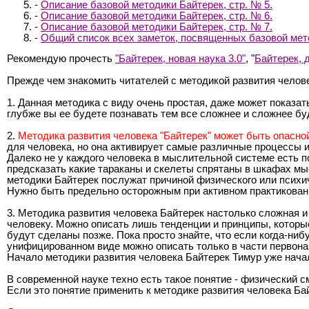
-
Описание базовой методики Байтерек, стр. № 5.
-
Описание базовой методики Байтерек, стр. № 6.
-
Описание базовой методики Байтерек, стр. № 7.
-
Общий список всех заметок, посвященных базовой мет
Рекомендую прочесть
"Байтерек, новая наука 3.0"
, "
Байтерек, 
Прежде чем знакомить читателей с методикой развития челов
1. Данная методика с виду очень простая, даже может показат
глубже вы ее будете познавать тем все сложнее и сложнее бу
2.
Методика развития человека "Байтерек" может быть опасной
для человека, но она активирует самые различные процессы 
Далеко не у каждого человека в мыслительной системе есть 
предсказать какие тараканы и скелеты спрятаны в шкафах мыс
методики Байтерек послужат причиной физического или психи
Нужно быть предельно осторожным при активном практикован
3. Методика развития человека Байтерек настолько сложная 
человеку. Можно описать лишь тенденции и принципы, которы
будут сделаны позже. Пока просто знайте, что если когда-ниб
унифицированном виде можно описать только в части первонач
Начало методики развития человека Байтерек Тимур уже нача
В современной науке техно есть такое понятие - физический с
Если это понятие применить к методике развития человека Ба