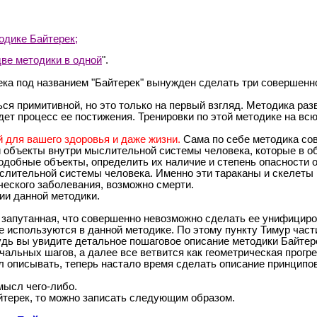
одике Байтерек;
две методики в одной
".
ека под названием "Байтерек" вынужден сделать три совершенн
ься примитивной, но это только на первый взгляд. Методика ра
дет процесс ее постижения. Тренировки по этой методике на всю
 для вашего здоровья и даже жизни.
Сама по себе методика сов
и объекты внутри мыслительной системы человека, которые в о
подобные объекты, определить их наличие и степень опасност
лительной системы человека. Именно эти тараканы и скелеты п
ческого заболевания, возможно смерти.
ии данной методики.
и запутанная, что совершенно невозможно сделать ее унифицир
е используются в данной методике. По этому пункту Тимур час
удь вы увидите детальное пошаговое описание методики Байтере
альных шагов, а далее все ветвится как геометрическая прогре
л описывать, теперь настало время сделать описание принципо
мысл чего-либо.
йтерек, то можно записать следующим образом.