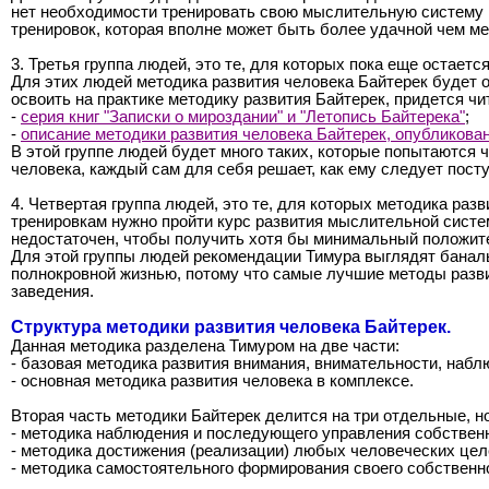
нет необходимости тренировать свою мыслительную систему 
тренировок, которая вполне может быть более удачной чем ме
3. Третья группа людей, это те, для которых пока еще остает
Для этих людей методика развития человека Байтерек будет о
освоить на практике методику развития Байтерек, придется 
-
серия книг "Записки о мироздании" и "Летопись Байтерека"
;
-
описание методики развития человека Байтерек, опубликован
В этой группе людей будет много таких, которые попытаются ч
человека, каждый сам для себя решает, как ему следует посту
4. Четвертая группа людей, это те, для которых методика раз
тренировкам нужно пройти курс развития мыслительной систем
недостаточен, чтобы получить хотя бы минимальный положите
Для этой группы людей рекомендации Тимура выглядят банальн
полнокровной жизнью, потому что самые лучшие методы разв
заведения.
Структура методики развития человека Байтерек.
Данная методика разделена Тимуром на две части:
- базовая методика развития внимания, внимательности, наб
- основная методика развития человека в комплексе.
Вторая часть методики Байтерек делится на три отдельные, 
- методика наблюдения и последующего управления собстве
- методика достижения (реализации) любых человеческих цел
- методика самостоятельного формирования своего собственно