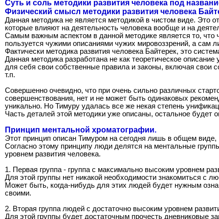
Суть и соль методики развития человека под названи
Физический смысл методики развития человека Байт
Данная методика не является методикой в чистом виде. Это о
которые влияют на деятельность человека вообще и на деяте
Самым важным аспектом в данной методике является то, что 
пользуется чужими описаниями чужих мировоззрений, а сам л
Фактически методика развития человека Байтерек, это систе
Данная методика разработана не как теоретическое описание 
для себя свои собственные правила и законы, включая свои с
т.п.
Совершенно очевидно, что при очень сильно различных старто
совершенствования, нет и не может быть одинаковых рекомен
уникально. Но Тимуру удалась все же некая степень унификац
Часть деталей этой методики уже описаны, остальное будет о
Принцип ментальной хроматографии.
Этот принцип описан Тимуром на сегодня лишь в общем виде, 
Согласно этому принципу люди делятся на ментальные группы
уровнем развития человека.
1. Первая группа - группа с максимально высоким уровнем ра
Для этой группы нет никакой необходимости знакомиться с лю
Может быть, когда-нибудь для этих людей будет нужным озна
своими.
2. Вторая группа людей с достаточно высоким уровнем разви
Для этой группы будет достаточным прочесть дневниковые за