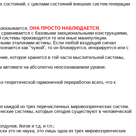
х состояний, с циклами состояний внешних систем генерации
 доказывается,
ОНА ПРОСТО НАБЛЮДАЕТСЯ
.
дь сравнивается с базовыми эмоциональными конструкциями,
 системы производятся те или иные манипуляции.
ными эталонами истины. Если любой входящий сигнал
знается как "чужой", то он блокируется, игнорируется или с
ие, которое хранится в той части мыслительной системы,
м автомате на абсолютно неосознаваемом уровне.
-теоретической гармоничной переработки всего, что к
ия каждой из трех перечисленных мировоззренческих систем.
нческие системы, которые сегодня существуют в человеческой
нов, йогов и т.д. и т.п.;
ски это не наука, это лишь одна из трех мировоззренческих