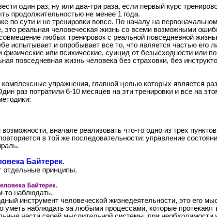
ести один раз, ну или два-три раза, если первый курс трениров
ь продолжительностью не менее 1 года.
же по сути и не тренировки вовсе. По началу на первоначально
все, это реальная человеческая жизнь со всеми возможными ошиб
совмещение любых тренировок с реальной повседневной жизнью
е испытывает и опробывает все то, что является частью его л
 физические или психические, суицид от безысходности или по 
ная повседневная жизнь человека без страховки, без инструкто
то комплексные упражнения, главной целью которых является ра
н раз потратили 6-10 месяцев на эти тренировки и все на это
методики:
возможности, вначале реализовать что-то одно из трех пунктов,
се повторяется в той же последовательности: управление состоя
раль.
овека Байтерек.
т отдельные принципы.
еловека Байтерек.
м-то наблюдать.
одный инструмент человеческой жизнедеятельности, это его м
о уметь наблюдать за любыми процессами, которые протекают в
ельные части своей мыслительной системы, при необходимости 