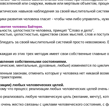
ровселенной или снаружи, живым или мертвым объектом, проце
актических навыков наблюдения за своей мыслительной систем
ки развития человека гласит - чтобы чем-либо управлять, нуж
звития человека Байтерек.
ности, целостности человека, принцип "Слово и дело".
остью, целостностью, единством своих мыслей, слов и поступк
блюдать за своей мыслительной системой просто невозможно. Е
 каждая из этих трех методик имеет свои собственные главные
авления собственными состояниями.
ические, ментальные, духовные, любые) изменяются по циклич
енным законам, отменить которые у человека нет никакой возмо
траекториям.
зации) любых человеческих целей.
тому что процесс реализации любых человеческих целей очень 
о реализовать любую человеческую цель (желание, мечту), кото
чень жестко связаны с циклами человеческого состояния, с ф