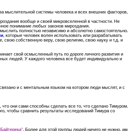
ства мыслительной системы человека и всех внешних факторов,
роздания вообще и своей микровселенной в частности. Не
енное понимание любых законов мироздания.
я мыслить полностью независимо и абсолютно самостоятельно.
ии
, которые человек волен использовать или разрабатывать
 свою собственную веру, свою религию, свою науку и т.д. и
чинает свой осмысленный путь по дороге личного развития и
ных людей. У каждого человека все будет индивидуально и
вязано и с ментальным языком на котором люди мыслят, и с
 что они сами способны сделать все то, что сделано Тимуром.
го, чтобы сравнить результаты исследований Тимура со
 Байтерека"
. Более для этой группы людей ничего не нужно, им