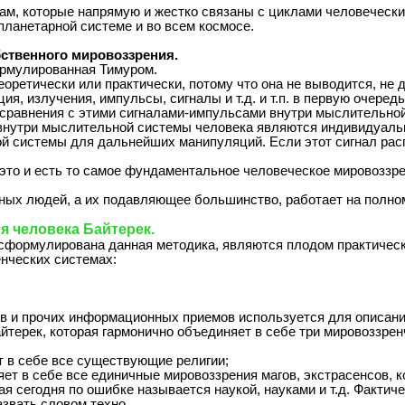
м, которые напрямую и жестко связаны с циклами человечески
планетарной системе и во всем космосе.
твенного мировоззрения.
формулированная Тимуром.
еоретически или практически, потому что она не выводится, не
, излучения, импульсы, сигналы и т.д. и т.п. в первую очере
 сравнения с этими сигналами-импульсами внутри мыслительной
внутри мыслительной системы человека являются индивидуаль
ой системы для дальнейших манипуляций. Если этот сигнал распо
то и есть то самое фундаментальное человеческое мировоззрен
нных людей, а их подавляющее большинство, работает на полно
я человека Байтерек.
 сформулирована данная методика, являются плодом практическо
нческих системах:
тов и прочих информационных приемов используется для описан
йтерек, которая гармонично объединяет в себе три мировоззре
т в себе все существующие религии;
т в себе все единичные мировоззрения магов, экстрасенсов, колду
я сегодня по ошибке называется наукой, науками и т.д. Фактиче
звать словом техно.