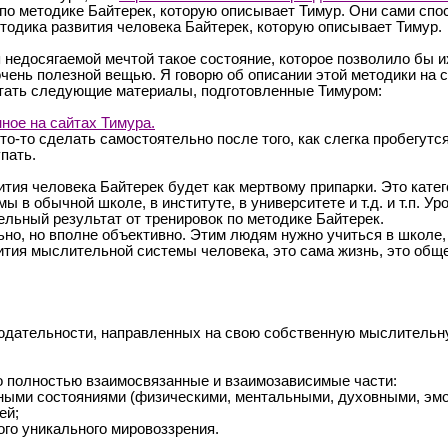
по методике Байтерек, которую описывает Тимур. Они сами сп
тодика развития человека Байтерек, которую описывает Тимур.
ся недосягаемой мечтой такое состояние, которое позволило бы 
чень полезной вещью. Я говорю об описании этой методики на с
читать следующие материалы, подготовленные Тимуром:
ное на сайтах Тимура.
то-то сделать самостоятельно после того, как слегка пробегутс
пать.
вития человека Байтерек будет как мертвому припарки. Это кате
ы в обычной школе, в институте, в университете и т.д. и т.п. 
льный результат от тренировок по методике Байтерек.
о, но вполне объективно. Этим людям нужно учиться в школе, в
ития мыслительной системы человека, это сама жизнь, это об
людательности, направленных на свою собственную мыслительн
но полностью взаимосвязанные и взаимозависимые части:
нными состояниями (физическими, ментальными, духовными, эм
ей;
го уникального мировоззрения.