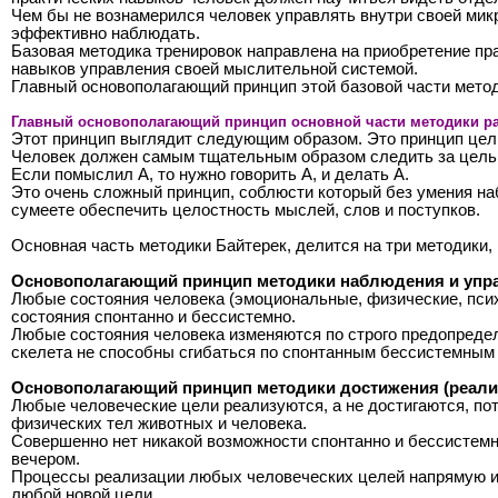
Чем бы не вознамерился человек управлять внутри своей мик
эффективно наблюдать.
Базовая методика тренировок направлена на приобретение пр
навыков управления своей мыслительной системой.
Главный основополагающий принцип этой базовой части методи
Главный основополагающий принцип основной части методики ра
Этот принцип выглядит следующим образом. Это принцип цель
Человек должен самым тщательным образом следить за цельн
Если помыслил А, то нужно говорить А, и делать А.
Это очень сложный принцип, соблюсти который без умения на
сумеете обеспечить целостность мыслей, слов и поступков.
Основная часть методики Байтерек, делится на три методики,
Основополагающий принцип методики наблюдения и упр
Любые состояния человека (эмоциональные, физические, псих
состояния спонтанно и бессистемно.
Любые состояния человека изменяются по строго предопредел
скелета не способны сгибаться по спонтанным бессистемным 
Основополагающий принцип методики достижения (реали
Любые человеческие цели реализуются, а не достигаются, по
физических тел животных и человека.
Совершенно нет никакой возможности спонтанно и бессистемн
вечером.
Процессы реализации любых человеческих целей напрямую и о
любой новой цели.