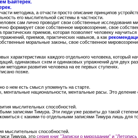
ем Байтерек.
ерек.
тчасти методика, а отчасти просто описание принципов устрой
льность его мыслительной системы в частности.
человек сам лично проводит свои собственные исследования ми
ично формирует свое собственное мировоззрение, свое собств
ма практических приемов, которая позволяет человеку научитьс
упражнений, приемов, практических навыков, а как
рекомендац
обственные моральные законы, свое собственное мировоззрение,
вых характеристиках каждого отдельного человека, который на
даций, одинаковых схем и одинаковых упражнений для двух раз
ии методики развития человека на ее первых ступенях.
писано позже.
но о нем есть смысл упомянуть на старте.
, ментальные национальности, ментальные расы. Это деление с
звития мыслительных способностей.
быми записями Тимура. Эти люди уже развиты до такой степени,
комиться с какими-то отдельными записями Тимура лишь для то
тия мыслительных способностей.
писи Тимура, это
серия книг "Записки о мироздании" и "Летопись