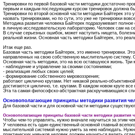
Тренировки по первой базовой части методики достаточно пров
первым и каждым последующим курсом тренировок должна быт
Тренировки по второй основной части методики Байтерек это у
назвать тренировками, но по сути, это уже не тренировки во
Методика развития человека Байтерек подразумевает полное 
в личную исследовательскую лабораторию. Человек сам на себ
В случае серьезных ошибок, может наступить нищета, болезни
реальной жизни. Основная часть методики Байтерек, это реаль
Итак еще раз.
Базовая часть методики Байтерек, это именно тренировки. Э
направленных на свою собственную мыслительную систему. Оди
Основная часть методики, это на всю оставшуюся жизнь. Три 
- наблюдение и управление за своими состояниями;
- реализация любых своих целей;
- формирование собственного мировоззрения;
работают циклично кругами. Нет никакой реально-объективной 
достигаются циклично, т.е. кругами. В каждом новом круге в
Эта та самая философско-абстрактная раскручивающаяся спи
Основополагающие принципы методики развития чел
Для базовой части и для основной части методики существую
Основополагающие принципы базовой части методики развития ч
Чтобы чем-то управлять, нужно вначале научиться за этим че
У человека есть один единственный основной главный всепог
мыслительной системой нужно уметь за нею наблюдать. Нужн
практических навыков человек должен научиться видеть отд