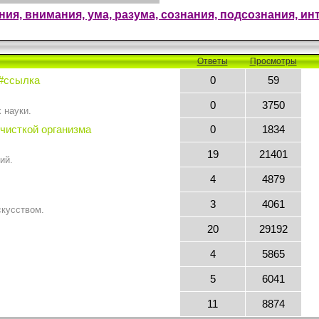
я, внимания, ума, разума, сознания, подсознания, инт
Ответы
Просмотры
 #ссылка
0
59
0
3750
 науки.
чисткой организма
0
1834
19
21401
ий.
4
4879
3
4061
скусством.
20
29192
4
5865
5
6041
11
8874