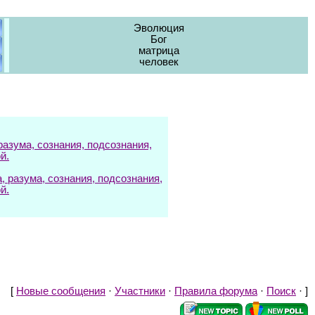
Эволюция
Бог
матрица
человек
азума, сознания, подсознания,
й.
разума, сознания, подсознания,
й.
[
Новые сообщения
·
Участники
·
Правила форума
·
Поиск
· ]