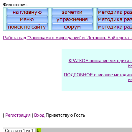
Философия.
Работа над "Записками о мироздании" и "Летопись Байтерека" 
КРАТКОЕ описание методики тр
и
ПОДРОБНОЕ описание методики т
и
|
Регистрация
|
Вход
Приветствую Гость
1
Страница
1
из
1