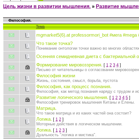
Цель жизни в развитии мышления.
»
Развитие мышлени
Философия.
Тема
mgmarket5(6).at professormori_bot #мега #mega
Что такое точка?
Понимание онтологии точки важно во многих областях
Осенняя семидневная диета с бактериальной о
Формирование мировоззрения.
[
1
2
3
4
]
Письмо от читательницы о согласовании мировоззрен
Философия жизни
Жизнь, состояния, смысл, борьба, пустота
Философия, как процесс познания.
Философия, как метод познания наряду с трудом и и
Развитие логического мышления.
[
1
2
3
4
5
]
Философия тренировок мышления Китаны и Елены.
Матрица.
Что такое матрица и из каких частей она состоит?
Логика.
[
1
2
]
Моторные действия в логическом мышлении.
Логика.
[
1
2
3
]
Дуальность "логика и мистика".