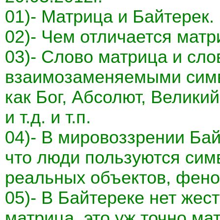
01)- Матрица и Байтерек.
02)- Чем отличается матр
03)- Слово матрица и сл
взаимозаменяемыми симв
как Бог, Абсолют, Велики
и т.д. и т.п.
04)- В мировоззрении Ба
что люди пользуются сим
реальных объектов, феном
05)- В Байтереке нет жес
матрица, это уж точно ма