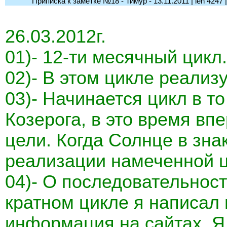
Приписка к заметке №18 - Тимур - 13.11.2011 | len 4247 | l-
26.03.2012г.
01)- 12-ти месячный цикл.
02)- В этом цикле реализ
03)- Начинается цикл в то
Козерога, в это время в
цели. Когда Солнце в зна
реализации намеченной ц
04)- О последовательност
кратном цикле я написал 
информация на сайтах. Я