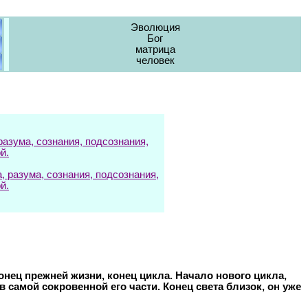
Эволюция
Бог
матрица
человек
азума, сознания, подсознания,
й.
разума, сознания, подсознания,
й.
онец прежней жизни, конец цикла. Начало нового цикла,
 самой сокровенной его части. Конец света близок, он уже