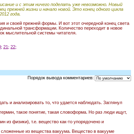
писание и с этим ничего поделать уже невозможно. Новый
нец прежней жизни и начало новой. Это конец одного цикла
2012 года.
ния и своей прежней формы. И вот этот очередной конец света
ардинальной трансформации. Количество переходит в новое
вок мыслительной системы читателя.
0;
21;
22;
Порядок вывода комментариев:
дать и анализировать то, что удается наблюдать. Заглянул
термин, такое понятие, такая словоформа. Но раз люди ищут,
н из физики), т.е. вещество как-то упорядочено и
ы, сложенные из вещества вакуума. Вещество в вакууме