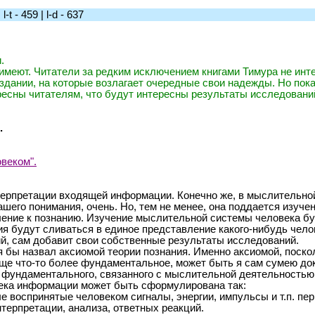
t - 459 | l-d - 637
.
е имеют. Читатели за редким исключением книгами Тимура не инт
оздании, на которые возлагает очередные свои надежды. Но пока
ресны читателям, что будут интересны результаты исследований
.
овеком".
интерпретации входящей информации. Конечно же, в мыслительно
шего понимания, очень. Но, тем не менее, она поддается изуче
мление к познанию. Изучение мыслительной системы человека б
ния будут сливаться в единое представление какого-нибудь чел
, сам добавит свои собственные результаты исследований.
бы назвал аксиомой теории познания. Именно аксиомой, поскол
е что-то более фундаментальное, может быть я сам сумею доко
е фундаментального, связанного с мыслительной деятельностью
ека информации может быть сформулирована так:
воспринятые человеком сигналы, энергии, импульсы и т.п. п
терпретации, анализа, ответных реакций.