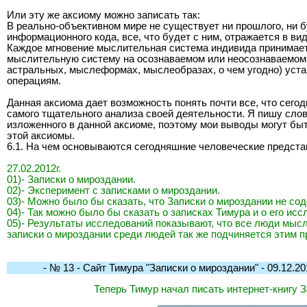
Или эту же аксиому можно записать так:
В реально-объективном мире не существует ни прошлого, ни б
информационного кода, все, что будет с ним, отражается в в
Каждое мгновение мыслительная система индивида принимает о
мыслительную систему на осознаваемом или неосознаваемом 
астральных, мыслеформах, мыслеобразах, о чем угодно) устан
операциям.
Данная аксиома дает возможность понять почти все, что сегод
самого тщательного анализа своей деятельности. Я пишу слов
изложенного в данной аксиоме, поэтому мои выводы могут быть
этой аксиомы.
6.1. На чем основываются сегодняшние человеческие предста
27.02.2012г.
01)- Записки о мироздании.
02)- Эксперимент с записками о мироздании.
03)- Можно было бы сказать, что Записки о мироздании не сод
04)- Так можно было бы сказать о записках Тимура и о его ис
05)- Результаты исследований показывают, что все люди мыс
записки о мироздании среди людей так же подчиняется этим 
- № 13 - Сайт Тимура "Записки о мироздании" - 09.12.201
Теперь Тимур начал писать интернет-книгу 