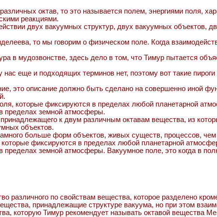
азличных октав, то это называется полем, энергиями поля, харак
ескими реакциями.
одействии двух вакуумных структур, двух вакуумных объектов, 
делеева, то мы говорим о физическом поле. Когда взаимодейств
имура в мудозвонстве, здесь дело в том, что Тимур пытается об
, у нас еще и подходящих терминов нет, поэтому вот такие пиро
ание, это описание должно быть сделано на совершенно иной ф
й.
е поля, которые фиксируются в пределах любой планетарной атм
 в пределах земной атмосферы.
, принадлежащего к двум различным октавам вещества, из котор
умных объектов.
 намного больше форм объектов, живых существ, процессов, че
я, которые фиксируются в пределах любой планетарной атмосфе
 в пределах земной атмосферы. Вакуумное поле, это когда в по
во различного по свойствам вещества, которое разделено кроме
т вещества, принадлежащие структуре вакуума, но при этом вз
тва, которую Тимур рекомендует называть октавой вещества Ме