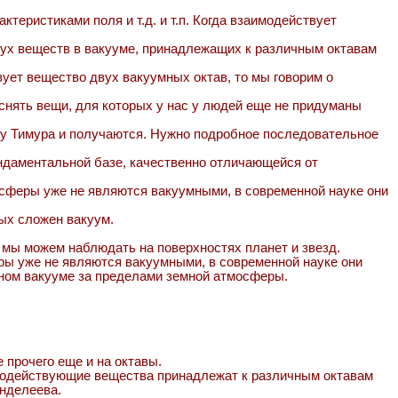
теристиками поля и т.д. и т.п. Когда взаимодействует
двух веществ в вакууме, принадлежащих к различным октавам
ует вещество двух вакуумных октав, то мы говорим о
ъяснять вещи, для которых у нас у людей еще не придуманы
ги у Тимура и получаются. Нужно подробное последовательное
ундаментальной базе, качественно отличающейся от
осферы уже не являются вакуумными, в современной науке они
ых сложен вакуум.
м мы можем наблюдать на поверхностях планет и звезд.
ры уже не являются вакуумными, в современной науке они
лном вакууме за пределами земной атмосферы.
 прочего еще и на октавы.
аимодействующие вещества принадлежат к различным октавам
нделеева.