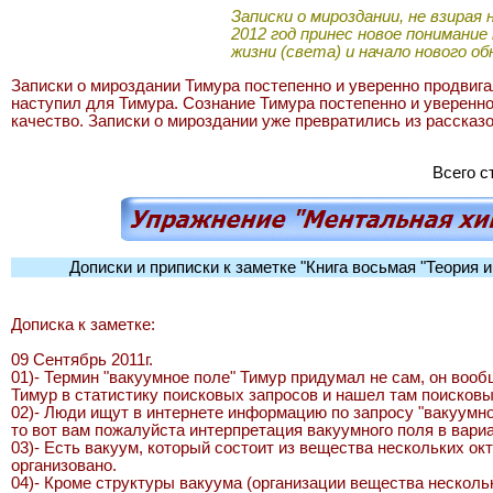
Записки о мироздании, не взирая
2012 год принес новое понимание
жизни (света) и начало нового о
Записки о мироздании Тимура постепенно и уверенно продвигал
наступил для Тимура. Сознание Тимура постепенно и уверенно
качество. Записки о мироздании уже превратились из расска
Всего с
Дописки и приписки к заметке "Книга восьмая "Теория и
Дописка к заметке:
09 Сентябрь 2011г.
01)- Термин "вакуумное поле" Тимур придумал не сам, он вооб
Тимур в статистику поисковых запросов и нашел там поисковы
02)- Люди ищут в интернете информацию по запросу "вакуумное
то вот вам пожалуйста интерпретация вакуумного поля в вари
03)- Есть вакуум, который состоит из вещества нескольких окт
организовано.
04)- Кроме структуры вакуума (организации вещества несколь