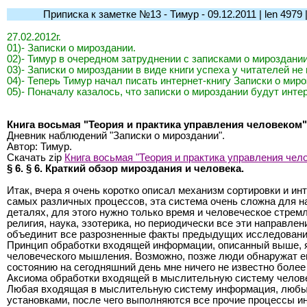
Приписка к заметке №13 - Тимур - 09.12.2011 | len 4979 | l-
27.02.2012г.
01)- Записки о мироздании.
02)- Тимур в очередном затруднении с записками о мироздании
03)- Записки о мироздании в виде книги успеха у читателей н
04)- Теперь Тимур начал писать интернет-книгу Записки о мир
05)- Поначалу казалось, что записки о мироздании будут инте
Книга восьмая "Теория и практика управления человеком"
Дневник наблюдений "Записки о мироздании".
Автор: Тимур.
Скачать zip
Книга восьмая "Теория и практика управления чел
§ 6. § 6. Краткий обзор мироздания и человека.
Итак, вчера я очень коротко описал механизм сортировки и 
самых различных процессов, эта система очень сложна для на
деталях, для этого нужно только время и человеческое стре
религия, наука, эзотерика, но периодически все эти направле
объединит все разрозненные факты предыдущих исследований
Принцип обработки входящей информации, описанный выше, я 
человеческого мышления. Возможно, позже люди обнаружат ещ
состоянию на сегодняшний день мне ничего не известно боле
Аксиома обработки входящей в мыслительную систему челов
Любая входящая в мыслительную систему информация, любые 
установками, после чего выполняются все прочие процессы ин