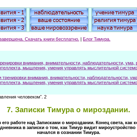
завершена. Скачать книги бесплатно.
|
Блог Тимура.
енировки внимания, внимательности, наблюдательности, ума, р
нтеллекта, мышления, умения управлять мыслительной системо
ренировки внимания, внимательности, наблюдательности, ума, 
нтеллекта, мышления, умения управлять мыслительной системо
равления человеком". 2
7
. Записки Тимура о мироздании.
 его работе над Записками о мироздании. Конец света, как к
дневника в записки о том, как Тимур видит мироустройство в
начался в сознании Тимура.