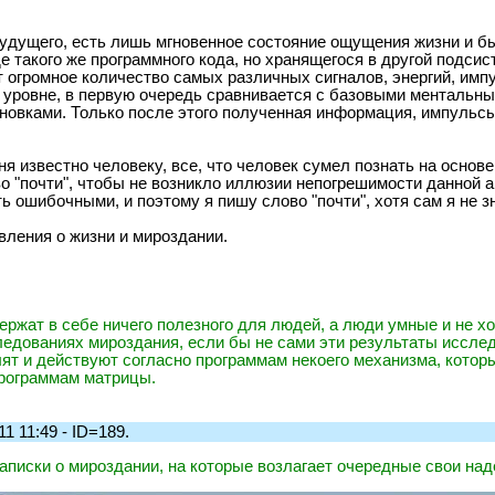
удущего, есть лишь мгновенное состояние ощущения жизни и быт
иде такого же программного кода, но хранящегося в другой подс
громное количество самых различных сигналов, энергий, импул
уровне, в первую очередь сравнивается с базовыми ментальны
овками. Только после этого полученная информация, импульсы, с
ня известно человеку, все, что человек сумел познать на основе
о "почти", чтобы не возникло иллюзии непогрешимости данной а
 ошибочными, и поэтому я пишу слово "почти", хотя сам я не з
вления о жизни и мироздании.
ержат в себе ничего полезного для людей, а люди умные и не хо
следованиях мироздания, если бы не сами эти результаты иссле
лят и действуют согласно программам некоего механизма, котор
программам матрицы.
1 11:49 - ID=189.
Записки о мироздании, на которые возлагает очередные свои над