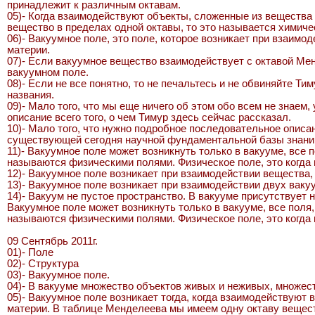
принадлежит к различным октавам.
05)- Когда взаимодействуют объекты, сложенные из вещества р
вещество в пределах одной октавы, то это называется химич
06)- Вакуумное поле, это поле, которое возникает при взаим
материи.
07)- Если вакуумное вещество взаимодействует с октавой Мен
вакуумном поле.
08)- Если не все понятно, то не печальтесь и не обвиняйте Т
названия.
09)- Мало того, что мы еще ничего об этом обо всем не знаем
описание всего того, о чем Тимур здесь сейчас рассказал.
10)- Мало того, что нужно подробное последовательное опис
существующей сегодня научной фундаментальной базы знани
11)- Вакуумное поле может возникнуть только в вакууме, вс
называются физическими полями. Физическое поле, это когда
12)- Вакуумное поле возникает при взаимодействии вещества
13)- Вакуумное поле возникает при взаимодействии двух ваку
14)- Вакуум не пустое пространство. В вакууме присутствует
Вакуумное поле может возникнуть только в вакууме, все пол
называются физическими полями. Физическое поле, это когда
09 Сентябрь 2011г.
01)- Поле
02)- Структура
03)- Вакуумное поле.
04)- В вакууме множество объектов живых и неживых, множест
05)- Вакуумное поле возникает тогда, когда взаимодействую
материи. В таблице Менделеева мы имеем одну октаву вещес