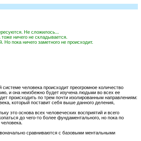
ересуются. Не сложилось...
 тоже ничего не складывается.
. Но пока ничего заметного не происходит.
й системе человека происходит преогромное количество
нию, и она неизбежно будет изучена людьми во всех ее
удет происходить по трем почти изолированным направлениям:
овека, который поставит себя выше данного деления,
ьку это основа всех человеческих восприятий и всего
паться до чего-то более фундаментального, но пока по
 человека.
ервоначально сравниваются с базовыми ментальными