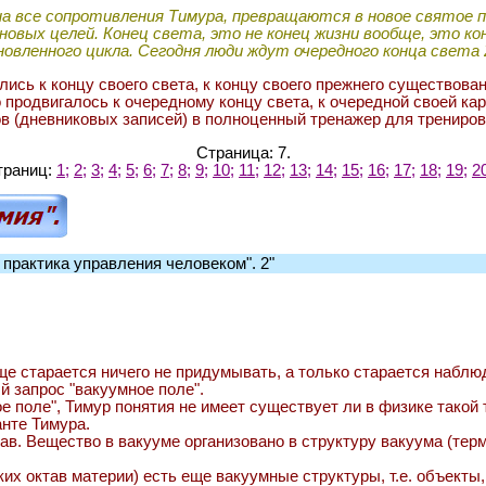
 на все сопротивления Тимура, превращаются в новое святое 
 новых целей. Конец света, это не конец жизни вообще, это ко
бновленного цикла. Сегодня люди ждут очередного конца света 
ись к концу своего света, к концу своего прежнего существова
 продвигалось к очередному концу света, к очередной своей к
зов (дневниковых записей) в полноценный тренажер для трениро
Страница:
7
.
траниц:
1;
2;
3;
4;
5;
6;
7;
8;
9;
10;
11;
12;
13;
14;
15;
16;
17;
18;
19;
2
 практика управления человеком". 2"
ще старается ничего не придумывать, а только старается наблю
й запрос "вакуумное поле".
 поле", Тимур понятия не имеет существует ли в физике такой 
анте Тимура.
ав. Вещество в вакууме организовано в структуру вакуума (терми
ких октав материи) есть еще вакуумные структуры, т.е. объект