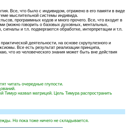
ия. Все, что было с индивидом, отражено в его памяти в виде
истеме мыслительной системы индивида.
ьсов, программных кодов и много прочего. Все, что входит в
ми (можно говорить о базовых духовных, ментальных,
игналы и т.п. подвергаются обработке, интерпретации и т.п.
 практической деятельности, на основе скрупулезного и
ксиомы. Все есть результат реализации принципа,
наю, что из человеческого знания может быть вне действия
тят читать очередные глупости.
дований.
ый Тимур назвал матрицей. Цель Тимура распространить
ежды. Но пока тоже ничего не складывается.