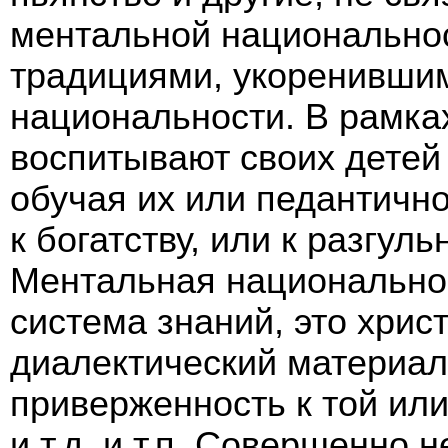
ментальной национальнос
традициями, укоренивши
национальности. В рамка
воспитывают своих детей
обучая их или педантичн
к богатству, или к разгул
Ментальная национальнос
система знаний, это христ
диалектический материали
приверженность к той или
и т.д. и т.п. Совершенно 