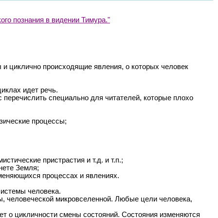
ого познания в видении Тимура."
 и циклично происходящие явления, о которых человек
иклах идет речь.
с перечислить специально для читателей, которые плохо
изические процессы;
тические пристрастия и т.д. и т.п.;
нете Земля;
зменяющихся процессах и явлениях.
системы человека.
, человеческой микровселенной. Любые цели человека,
дет о цикличности смены состояний. Состояния изменяются