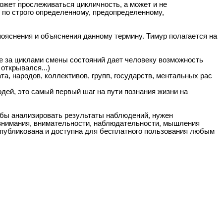
может прослеживаться цикличность, а может и не
я по строго определенному, предопределенному,
пояснения и объяснения данному термину. Тимур полагается на
а циклами смены состояний дает человеку возможность
открывался...)
, народов, коллективов, групп, государств, ментальных рас
дей, это самый первый шаг на пути познания жизни на
бы анализировать результаты наблюдений, нужен
 внимания, внимательности, наблюдательности, мышления
опубликована и доступна для бесплатного пользования любым