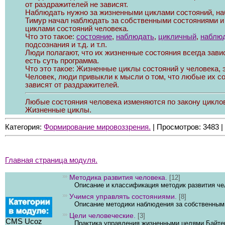
от раздражителей не зависят.
Наблюдать нужно за жизненными циклами состояний, н
Тимур начал наблюдать за собственными состояниями и
циклами состояний человека.
Что это такое:
состояние
,
наблюдать
,
цикличный
,
наблю
подсознания и т.д. и т.п.
Люди полагают, что их жизненные состояния всегда зави
есть суть программа.
Что это такое: Жизненные циклы состояний у человека, 
Человек, люди привыкли к мысли о том, что любые их со
зависят от раздражителей.
Любые состояния человека изменяются по закону циклов
Жизненные циклы.
Категория:
Формирование мировоззрения.
| Просмотров: 3483 
Главная страница модуля.
Методика развития человека.
[12]
Описание и классификация методик развития ч
Учимся управлять состояниями.
[8]
Описание методики наблюдения за собственным
Цели человеческие.
[3]
CMS Ucoz
Практика управления жизненными целями Байте