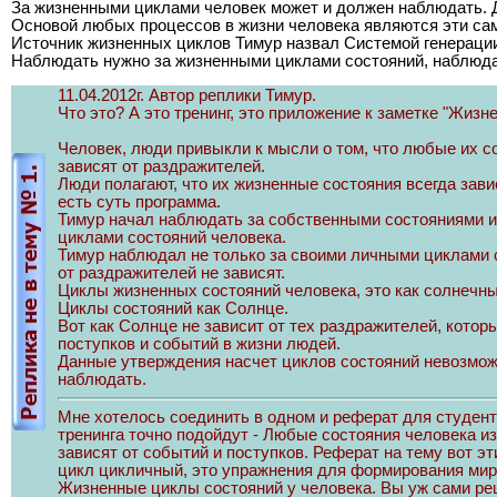
За жизненными циклами человек может и должен наблюдать. 
Основой любых процессов в жизни человека являются эти сам
Источник жизненных циклов Тимур назвал Системой генерации
Наблюдать нужно за жизненными циклами состояний, наблюд
11.04.2012г. Автор реплики Тимур.
Что это? А это тренинг, это приложение к заметке "Жизн
Человек, люди привыкли к мысли о том, что любые их со
зависят от раздражителей.
Люди полагают, что их жизненные состояния всегда зави
есть суть программа.
Тимур начал наблюдать за собственными состояниями и
циклами состояний человека.
Тимур наблюдал не только за своими личными циклами с
от раздражителей не зависят.
Циклы жизненных состояний человека, это как солнечный
Циклы состояний как Солнце.
Вот как Солнце не зависит от тех раздражителей, котор
поступков и событий в жизни людей.
Данные утверждения насчет циклов состояний невозможн
наблюдать.
Мне хотелось соединить в одном и реферат для студент
тренинга точно подойдут - Любые состояния человека и
зависят от событий и поступков. Реферат на тему вот э
цикл цикличный, это упражнения для формирования миро
Жизненные циклы состояний у человека. Вы уж сами реши