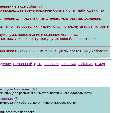
ениями в виде событий.
За прошедшее время накоплен богатый опыт наблюдения за
то тренинг для развития мышления, ума, разума, сознания,
ят в то, что состояния изменяются по закону циклов, которые
ума, ума, подсознания и сознания человека.
ых поступков и поступков других людей, т.е. состояния
ный цикл цикличный. Жизненные циклы состояний у человека.
юдение
,
жизненный
,
цикл
,
человек
,
внешний
,
событие
,
тимур
.
етодики Байтерек.
[10]
жнений для развития внимательности и наблюдательности.
ззрения.
[5]
мировании собственного личного мировоззрения.
ля развития человека.