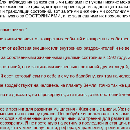
Для наблюдения за жизненными циклами не нужны никакие меха
ые жизненные циклы, которые происходят из одного центрально
 и трансляции состояний, вот за этими цикличными состояниям
ать нужно за СОСТОЯНИЯМИ, а не за внешними их проявлениям
енные циклы."
стояния зависят от конкретных событий и конкретных собственн
сят от действия внешних или внутренних раздражителей и не вер
 за собственными жизненными циклами состояний в 1992 году.
остояний, но и за циклами жизненных состояний других людей,
 свет, который сам по себе и ему по барабану, как там на чело
ые воздействуют на человека, на планету Земля, точно так же 
о ни доказать, ни опровергнуть, эти циклы, этих состояний че
ов и тренинг для развития мышления - Жизненные циклы. Уж не
зменяются по закону циклов. Попробуйте использовать эту заме
тих слов - Жизненный цикл цикличный, или тренинг для развит
воззрения. Я не претендую на истину в последней инстанции, 
те, что у меня получается, реферат, упражнение, тренинг или 