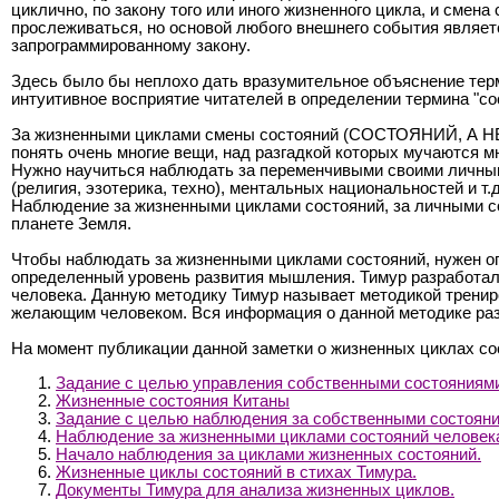
циклично, по закону того или иного жизненного цикла, и сме
прослеживаться, но основой любого внешнего события являетс
запрограммированному закону.
Здесь было бы неплохо дать вразумительное объяснение терми
интуитивное восприятие читателей в определении термина "со
За жизненными циклами смены состояний (СОСТОЯНИЙ, А НЕ
понять очень многие вещи, над разгадкой которых мучаются мн
Нужно научиться наблюдать за переменчивыми своими личными 
(религия, эзотерика, техно), ментальных национальностей и т.д.
Наблюдение за жизненными циклами состояний, за личными со
планете Земля.
Чтобы наблюдать за жизненными циклами состояний, нужен о
определенный уровень развития мышления. Тимур разработал 
человека. Данную методику Тимур называет методикой тренир
желающим человеком. Вся информация о данной методике разм
На момент публикации данной заметки о жизненных циклах со
Задание с целью управления собственными состояниям
Жизненные состояния Китаны
Задание с целью наблюдения за собственными состояни
Наблюдение за жизненными циклами состояний человек
Начало наблюдения за циклами жизненных состояний.
Жизненные циклы состояний в стихах Тимура.
Документы Тимура для анализа жизненных циклов.