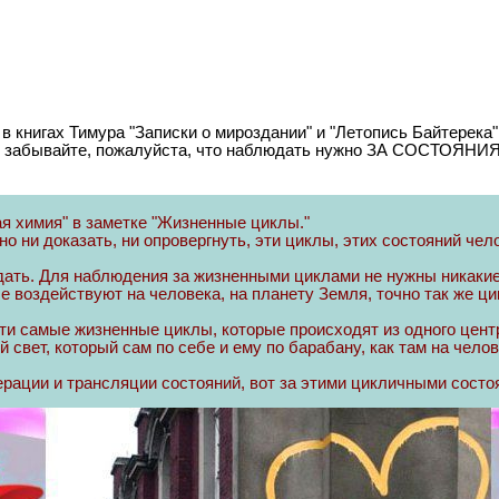
 книгах Тимура "Записки о мироздании" и "Летопись Байтерека",
о не забывайте, пожалуйста, что наблюдать нужно ЗА СОСТ
я химия" в заметке "Жизненные циклы."
 ни доказать, ни опровергнуть, эти циклы, этих состояний че
ать. Для наблюдения за жизненными циклами не нужны никаки
ые воздействуют на человека, на планету Земля, точно так же ц
и самые жизненные циклы, которые происходят из одного центр
свет, который сам по себе и ему по барабану, как там на челов
рации и трансляции состояний, вот за этими цикличными сост