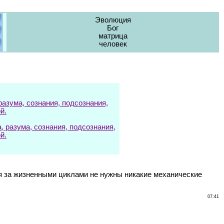
Эволюция
Бог
матрица
человек
азума, сознания, подсознания,
й.
разума, сознания, подсознания,
й.
 за жизненными циклами не нужны никакие механические
07:41