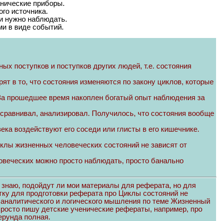
нические приборы.
го источника.
и нужно наблюдать.
и в виде событий.
ых поступков и поступков других людей, т.е. состояния
ят в то, что состояния изменяются по закону циклов, которые
 За прошедшее время накоплен богатый опыт наблюдения за
 сравнивал, анализировал. Получилось, что состояния вообще
века воздействуют его соседи или глисты в его кишечнике.
циклы жизненных человеческих состояний не зависят от
ловеческих можно просто наблюдать, просто банально
 знаю, подойдут ли мои материалы для реферата, но для
тку для продготовки реферата про Циклы состояний не
ия аналитического и логического мышления по теме Жизненный
просто пишу детские ученические рефераты, например, про
ерунда полная.