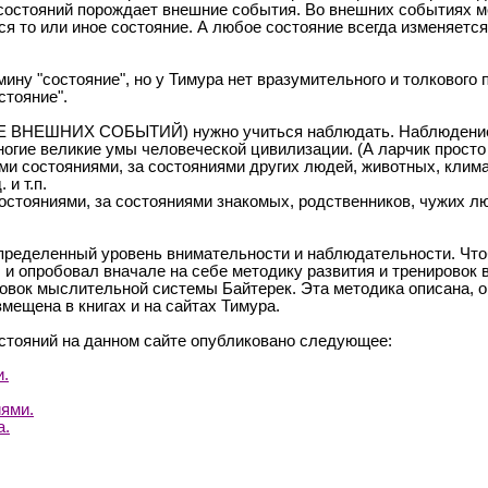
на состояний порождает внешние события. Во внешних событиях 
я то или иное состояние. А любое состояние всегда изменяетс
ну "состояние", но у Тимура нет вразумительного и толкового 
стояние".
 ВНЕШНИХ СОБЫТИЙ) нужно учиться наблюдать. Наблюдение з
огие великие умы человеческой цивилизации. (А ларчик просто 
состояниями, за состояниями других людей, животных, климата
 и т.п.
стояниями, за состояниями знакомых, родственников, чужих лю
пределенный уровень внимательности и наблюдательности. Что
и опробовал вначале на себе методику развития и тренировок
овок мыслительной системы Байтерек. Эта методика описана, 
ещена в книгах и на сайтах Тимура.
стояний на данном сайте опубликовано следующее:
и.
ями.
а.