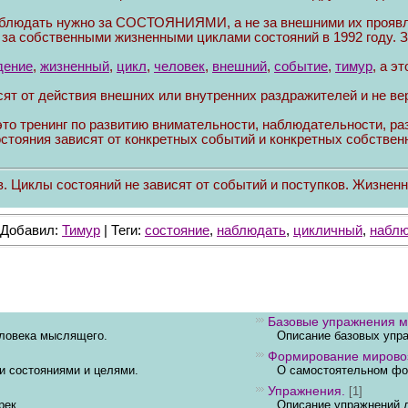
аблюдать нужно за СОСТОЯНИЯМИ, а не за внешними их проявл
 за собственными жизненными циклами состояний в 1992 году. 
дение
,
жизненный
,
цикл
,
человек
,
внешний
,
событие
,
тимур
, а э
сят от действия внешних или внутренних раздражителей и не вер
это тренинг по развитию внимательности, наблюдательности, раз
стояния зависят от конкретных событий и конкретных собственн
. Циклы состояний не зависят от событий и поступков. Жизнен
| Добавил:
Тимур
| Теги:
состояние
,
наблюдать
,
цикличный
,
набл
Базовые упражнения м
еловека мыслящего.
Описание базовых упра
Формирование мирово
и состояниями и целями.
О самостоятельном фор
Упражнения.
[1]
рек.
Описание упражнений д