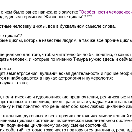
 о чем было ранее написано в заметке
"Особенности человеческ
од единым термином "Жизненные циклы"? ***
стные человеку циклы, все в буквальном смысле слова.
ые циклы"?
е циклы, которые известны людям, а так же все прочие циклы
ециально для того, чтобы читателю было бы понятно, о каких ц
ать человек, и которые по мнению Тимура нужно здесь и сейча
нетах;
дят землетрясения, вулканическая деятельность и прочие геоф
тся и наблюдаются в науках астрология и нумерология;
науках техно;
 политические и идеологические предпочтения, религиозные и мис
арственных отношениях, циклы расцвета и упадка жизни на пла
кольку и так понятно, что речь идет обо всех любых циклично и
ентальных, духовных и всех прочих состояниях мыслительной 
зненным циклам состояний человеческой мыслительной системы
и, подчинены цикличному закону смены состояний.
них событий, которые тоже часто повторяются циклично, речь и