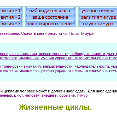
завершена. Скачать книги бесплатно.
|
Блог Тимура.
енировки внимания, внимательности, наблюдательности, ума, р
нтеллекта, мышления, умения управлять мыслительной системо
ренировки внимания, внимательности, наблюдательности, ума, 
нтеллекта, мышления, умения управлять мыслительной системо
 циклами человек может и должен наблюдать. Для наблюдения
ненный
,
цикл
,
человек
,
внешний
,
событие
,
тимур
.
Жизненные циклы.