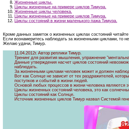
Жизненные циклы.
Циклы жизненные на примере циклов Тимура.
Жизненные циклы человека.
Циклы жизненные на примере циклов Тимура.
Циклы состояний в жизни маленького пажа Тимура.
Кроме данных заметок о жизненных циклах состояний читайте в
Если вознамеритесь наблюдать за жизненными циклами, т
Желаю удачи, Тимур.
11.04.2012г. Автор реплики Тимур.
Тренинг для развития мышления, упражнение "ментальна
Данные утверждения насчет циклов состояний невозможно
наблюдать.
За жизненными циклами человек может и должен наблюд
Вот как Солнце не зависит от тех раздражителей, котор
поступков и событий в жизни людей.
Основой любых процессов в жизни человека являются эт
Циклы жизненных состояний человека, это как солнечный 
Циклы состояний как Солнце.
Источник жизненных циклов Тимур назвал Системой гене