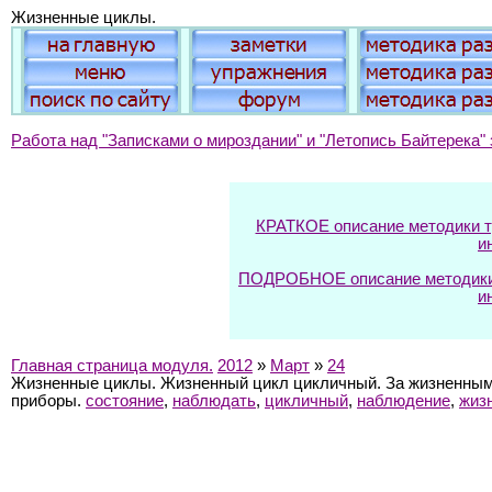
Жизненные циклы.
Работа над "Записками о мироздании" и "Летопись Байтерека" 
КРАТКОЕ описание методики тр
и
ПОДРОБНОЕ описание методики т
и
Главная страница модуля.
2012
»
Март
»
24
Жизненные циклы. Жизненный цикл цикличный. За жизненными
приборы.
состояние
,
наблюдать
,
цикличный
,
наблюдение
,
жиз