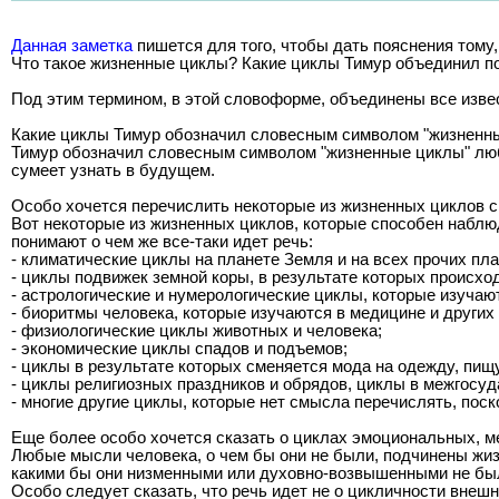
Данная заметка
пишется для того, чтобы дать пояснения тому,
Что такое жизненные циклы? Какие циклы Тимур объединил п
Под этим термином, в этой словоформе, объединены все изве
Какие циклы Тимур обозначил словесным символом "жизненн
Тимур обозначил словесным символом "жизненные циклы" любы
сумеет узнать в будущем.
Особо хочется перечислить некоторые из жизненных циклов сп
Вот некоторые из жизненных циклов, которые способен наблюд
понимают о чем же все-таки идет речь:
- климатические циклы на планете Земля и на всех прочих пла
- циклы подвижек земной коры, в результате которых происхо
- астрологические и нумерологические циклы, которые изучаю
- биоритмы человека, которые изучаются в медицине и других 
- физиологические циклы животных и человека;
- экономические циклы спадов и подъемов;
- циклы в результате которых сменяется мода на одежду, пищу,
- циклы религиозных праздников и обрядов, циклы в межгосуд
- многие другие циклы, которые нет смысла перечислять, пос
Еще более особо хочется сказать о циклах эмоциональных, м
Любые мысли человека, о чем бы они не были, подчинены жи
какими бы они низменными или духовно-возвышенными не был
Особо следует сказать, что речь идет не о цикличности внеш