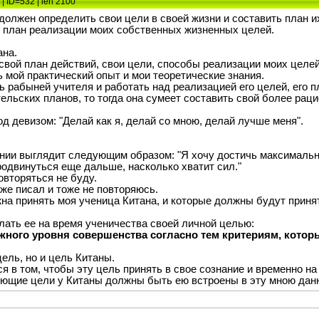
| ID=532 | len 2100
должен определить свои цели в своей жизни и составить план и
й план реализации моих собственных жизненных целей.
ана.
свой план действий, свои цели, способы реализации моих целей
ь мой практический опыт и мои теоретические знания.
ь рабыней учителя и работать над реализацией его целей, его п
тельских планов, то тогда она сумеет составить свой более ра
 девизом: "Делай как я, делай со мною, делай лучше меня".
нии выглядит следующим образом: "Я хочу достичь максимальн
родвинуться еще дальше, насколько хватит сил."
овторяться не буду.
же писал и тоже не повторяюсь.
на принять моя ученица Китана, и которые должны будут принят
лать ее на время ученичества своей личной целью:
жного уровня совершенства согласно тем критериям, котор
цель, но и цель Китаны.
 в том, чтобы эту цель принять в свое сознание и временно на
ющие цели у Китаны должны быть ею встроены в эту мною данн