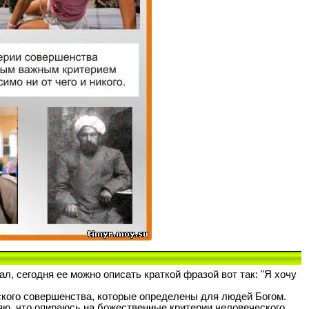
л, сегодня ее можно описать краткой фразой вот так: "Я хочу
еского совершенства, которые определены для людей Богом.
вляю, что опираюсь на божественные критерии человеческого