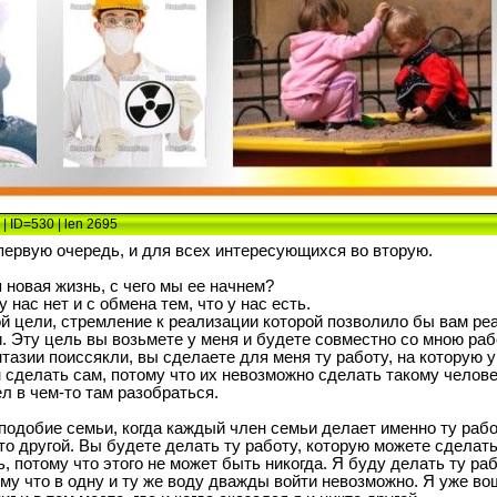
| ID=530 | len 2695
первую очередь, и для всех интересующихся во вторую.
 новая жизнь, с чего мы ее начнем?
 нас нет и с обмена тем, что у нас есть.
ой цели, стремление к реализации которой позволило бы вам ре
 Эту цель вы возьмете у меня и будете совместно со мною раб
нтазии поиссякли, вы сделаете для меня ту работу, на которую у
сделать сам, потому что их невозможно сделать такому человек
л в чем-то там разобраться.
подобие семьи, когда каждый член семьи делает именно ту работ
то другой. Вы будете делать ту работу, которую можете сделать
, потому что этого не может быть никогда. Я буду делать ту ра
му что в одну и ту же воду дважды войти невозможно. Я уже воше