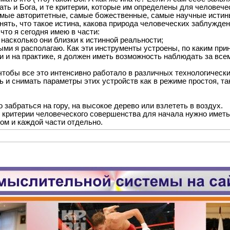
ать и Бога, и те критерии, которые им определены для человеч
 самые авторитетные, самые божественные, самые научные истин
нять, что такое истина, какова природа человеческих заблужде
что я сегодня имею в части:
, насколько они близки к истинной реальности;
рыми я располагаю. Как эти инструменты устроены, по каким пр
ии и на практике, я должен иметь возможность наблюдать за вс
тобы все это интенсивно работало в различных технологических
 и снимать параметры этих устройств как в режиме простоя, та
 забраться на гору, на высокое дерево или взлететь в воздух.
 критерии человеческого совершенства для начала нужно иметь 
зом и каждой части отдельно.