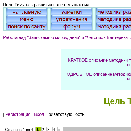
Цель Тимура в развитии своего мышления.
Работа над "Записками о мироздании" и "Летопись Байтерека" 
КРАТКОЕ описание методики тр
и
ПОДРОБНОЕ описание методики т
и
Цель 
|
Регистрация
|
Вход
Приветствую Гость
1
Страница
1
из
4
2
3
4
»