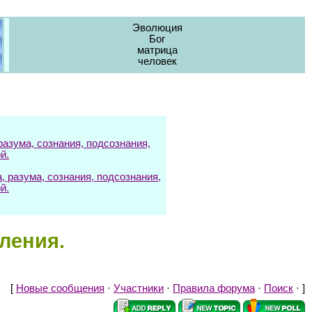
Эволюция
Бог
матрица
человек
азума, сознания, подсознания,
й.
разума, сознания, подсознания,
й.
ления.
[
Новые сообщения
·
Участники
·
Правила форума
·
Поиск
· ]