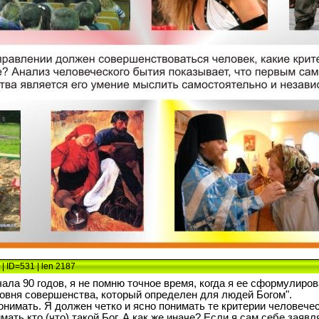
| ID=531 | len 2187
ала 90 годов, я не помню точное время, когда я ее сформулирова
овня совершенства, который определен для людей Богом".
понимать. Я должен четко и ясно понимать те критерии человеч
мать кто (что) такой Бог. А как же иначе? Если я сам себе зая