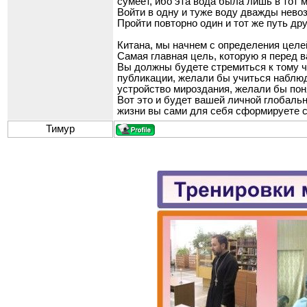
сумеет, ибо эта вода была лишь в тот ми
Войти в одну и туже воду дважды нево
Пройти повторно один и тот же путь др
Китана, мы начнем с определения целе
Самая главная цель, которую я перед в
Вы должны будете стремиться к тому ч
публикации, желали бы учиться наблюд
устройство мироздания, желали бы по
Вот это и будет вашей личной глобальн
жизни вы сами для себя сформируете 
Тимур