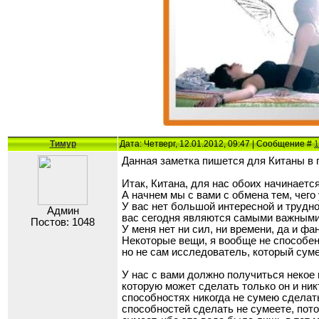
Тимур
Дата: Четверг, 12.01.2012, 09:47 | Сообщение #
1
Данная заметка пишется для Китаны в 
Итак, Китана, для нас обоих начинается
А начнем мы с вами с обмена тем, чего у
У вас нет большой интересной и трудн
Админ
вас сегодня являются самыми важными.
Постов: 1048
У меня нет ни сил, ни времени, да и фа
Некоторые вещи, я вообще не способен 
но не сам исследователь, который суме
У нас с вами должно получиться некое 
которую может сделать только он и ник
способностях никогда не сумею сделать
способностей сделать не сумеете, пото