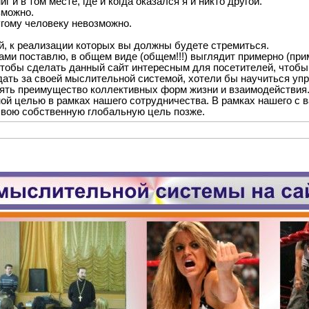
г и в том месте, где и когда оказался я и никто другой.
зможно.
угому человеку невозможно.
й, к реализации которых вы должны будете стремиться.
ами поставлю, в общем виде (общем!!!) выглядит примерно (приме
тобы сделать данный сайт интересным для посетителей, чтобы
ать за своей мыслительной системой, хотели бы научиться уп
нять преимущество коллективных форм жизни и взаимодействия
ой целью в рамках нашего сотрудничества. В рамках нашего с в
свою собственную глобальную цель позже.