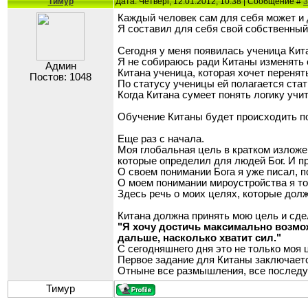
Тимур
Дата: Четверг, 12.01.2012, 10:38 | Сообщение #
3
Каждый человек сам для себя может и 
Я составил для себя свой собственны
Сегодня у меня появилась ученица Кит
Я не собираюсь ради Китаны изменять 
Админ
Китана ученица, которая хочет перенят
Постов: 1048
По статусу ученицы ей полагается стат
Когда Китана сумеет понять логику учи
Обучение Китаны будет происходить под
Еще раз с начала.
Моя глобальная цель в кратком изложе
которые определил для людей Бог. И п
О своем понимании Бога я уже писал, п
О моем понимании мироустройства я то
Здесь речь о моих целях, которые долж
Китана должна принять мою цель и сде
"Я хочу достичь максимально возмо
дальше, насколько хватит сил."
С сегодняшнего дня это не только моя 
Первое задание для Китаны заключается
Отныне все размышления, все последу
Тимур