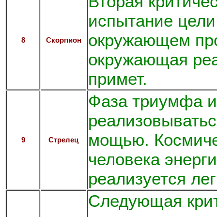
Вторая критичес
испытание цели
окружающем про
8
Скорпион
окружающая реа
примет.
Фаза триумфа и
реализовыватьс
мощью. Космиче
9
Стрелец
человека энерги
реализуется лег
Следующая крит