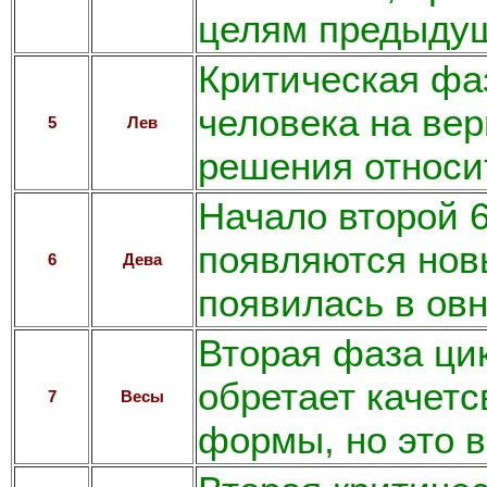
целям предыдущ
Критическая фа
человека на вер
5
Лев
решения относи
Начало второй 6
появляются новы
6
Дева
появилась в овн
Вторая фаза цик
обретает качет
7
Весы
формы, но это в