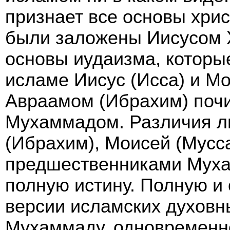
признает все основы хрис
были заложены Иисусом Х
основы иудаизма, которы
исламе Иисус (Исса) и Мо
Авраамом (Ибрахим) почи
Мухаммадом. Различия ли
(Ибрахим), Моисей (Мусса
предшественниками Муха
полную истину. Полную и
версии исламских духовн
Мухаммаду, одновременно