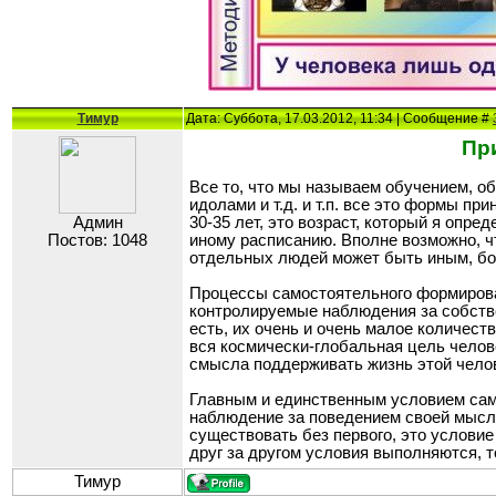
Тимур
Дата: Суббота, 17.03.2012, 11:34 | Сообщение #
Пр
Все то, что мы называем обучением, о
идолами и т.д. и т.п. все это формы пр
Админ
30-35 лет, это возраст, который я опр
Постов: 1048
иному расписанию. Вполне возможно, ч
отдельных людей может быть иным, бол
Процессы самостоятельного формирова
контролируемые наблюдения за собстве
есть, их очень и очень малое количест
вся космически-глобальная цель челов
смысла поддерживать жизнь этой челов
Главным и единственным условием сам
наблюдение за поведением своей мысли
существовать без первого, это услови
друг за другом условия выполняются, 
Тимур