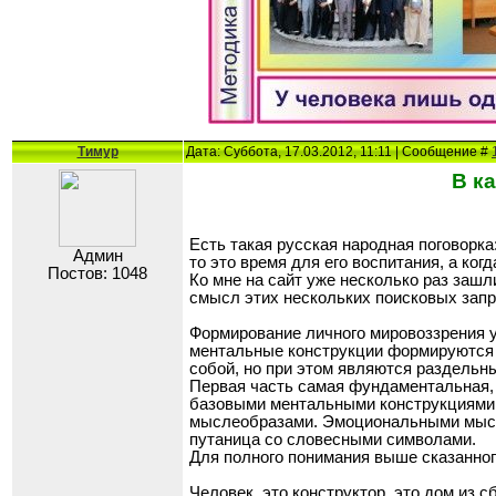
Тимур
Дата: Суббота, 17.03.2012, 11:11 | Сообщение #
В к
Есть такая русская народная поговорка
Админ
то это время для его воспитания, а ког
Постов: 1048
Ко мне на сайт уже несколько раз зашл
смысл этих нескольких поисковых запр
Формирование личного мировоззрения у
ментальные конструкции формируются в
собой, но при этом являются раздельн
Первая часть самая фундаментальная,
базовыми ментальными конструкциями. 
мыслеобразами. Эмоциональными мысле
путаница со словесными символами.
Для полного понимания выше сказанного
Человек, это конструктор, это дом из 