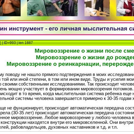
2
| ID=993 | len 1887
Мировоззрение о жизни после сме
Мировоззрение о жизни до рожде
Мировоззрение о реинкарнации, перерожде
ому поводу не нашло прямого подтверждения в моих исследования
 той или иной степени, в том или ином виде. Труды и усилия м
го своими собственными исследованиями. Так происходит челов
чень мощно участвует в формировании мировоззрения потомков.
исходит в то время, когда мыслительная система ребенка еще не
льной системы человека завершается примерно к 30-35 годам 
ще не фунционирует, происходит автоматическая передача сост
рела (30-35 лет) происходит автоматическая передача состоян
нное мировоззрение. Любое мировоззрение у любого человека в 
онструкции находятся внутри его микровселенной. Они внутри че
лей, рабовладельцев, духовных наставников и т.д. и т.п.