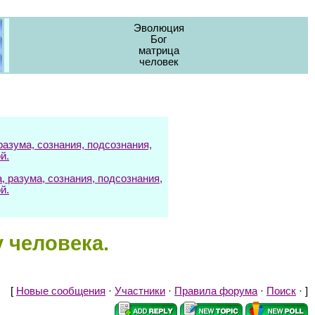
Эволюция
Бог
матрица
человек
азума, сознания, подсознания,
й.
разума, сознания, подсознания,
й.
 человека.
[
Новые сообщения
·
Участники
·
Правила форума
·
Поиск
· ]