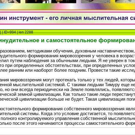
3
| ID=994 | len 2288
инудительное и самостоятельное формирован
бразованием, методиками обучения, духовным наставничеством
инудительного формирования мировоззрения у человека в возраст
еделил путем наблюдения за обычными людьми. Я не уверен в то
то при определенных обстоятельствах, при определенных усло
ее ранним или наоборот более поздним. Провести такие иссле
ния мировоззрения могут протекать только у тех людей, котор
нной мыслительной системой. С такими людьми Тимуру еще не д
во, но они всегда периодически на Земле появлялись, появляютс
еческой земной цивилизации. Как только такие люди перестанут
еческой цивилизации больше не будет. Такая цивилизация погиб
остоятельного формирования собственного мировоззрения явля
тельной системы. Когда это условие достигается, то появляетс
е полного контролируемого управления собственной мыслительно
только после этого начинаются процессы самостоятельного фор