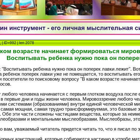
1
| ID=992 | len 2078
аком возрасте начинает формироваться миров
Воспитывать ребенка нужно пока он поперек
: "Воспитывать ребенка нужно пока он поперек лавки лежит". Вот
да ребенок поперек лавки уже не помещается, то воспитывать его
и посетители по поисковому вопросу "В каком возрасте начинае
осов.
 любого человека начинается с первым глотком воздуха после
 первые дни и годы жизни человека. Мировоззрение любого чел
ыми системами (образованиями) внутри единой человеческой м
 самая мощная, самая трудно трансформируемая, это базовые э
Обе эти части сложены частицами вещества, которые за неиме
образами и ментальными мыслеобразами. Мыслеобразы, это ф
 вам, уважаемый читатель придется читать то, что я писал по э
сборных конструкций, которые собираются частично в утробе ма