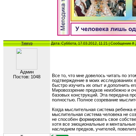
Тимур
Дата: Суббота, 17.03.2012, 11:21 | Сообщение #
Админ
Все то, что мне довелось читать по эт
Постов: 1048
подтверждение в моих исследованиях в
быстро изучить их опыт и дополнить е
Мировоззрение предков неизбежно и о
базовых конструкций. Эта передача про
полностью. Полное созревание мыслите
Когда мыслительная система ребенка е
мыслительная система человека не соз
не способен формировать свое собстве
хотя все эмоциональные и ментальные к
наследием предков, учителей, повелите