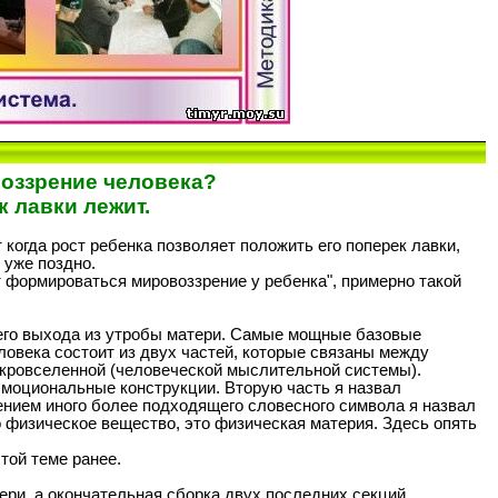
оззрение человека?
 лавки лежит.
 когда рост ребенка позволяет положить его поперек лавки,
 уже поздно.
т формироваться мировоззрение у ребенка", примерно такой
 его выхода из утробы матери. Самые мощные базовые
овека состоит из двух частей, которые связаны между
икровселенной (человеческой мыслительной системы).
моциональные конструкции. Вторую часть я назвал
нием иного более подходящего словесного символа я назвал
изическое вещество, это физическая материя. Здесь опять
той теме ранее.
тери, а окончательная сборка двух последних секций