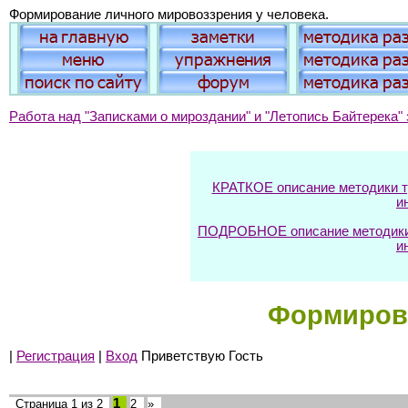
Формирование личного мировоззрения у человека.
Работа над "Записками о мироздании" и "Летопись Байтерека" 
КРАТКОЕ описание методики тр
и
ПОДРОБНОЕ описание методики т
и
Формирова
|
Регистрация
|
Вход
Приветствую Гость
1
Страница
1
из
2
2
»