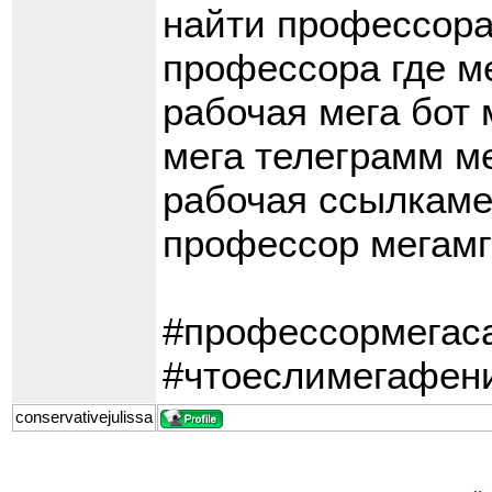
найти профессора
профессора где ме
рабочая мега бот 
мега телеграмм ме
рабочая ссылкамег
профессор мегамг 
#профессормегаса
#чтоеслимегафен
conservativejulissa