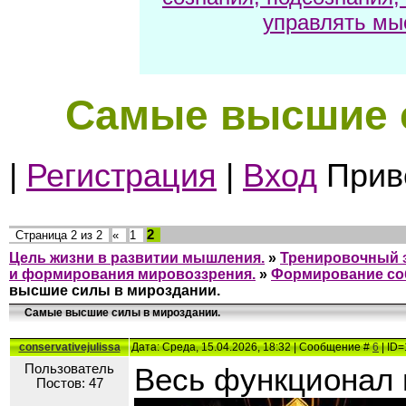
управлять мы
Cамые высшие 
|
Регистрация
|
Вход
Приве
2
Страница
2
из
2
«
1
Цель жизни в развитии мышления.
»
Тренировочный з
и формирования мировоззрения.
»
Формирование со
высшие силы в мироздании.
Cамые высшие силы в мироздании.
conservativejulissa
Дата: Среда, 15.04.2026, 18:32 | Сообщение #
6
| ID=
Пользователь
Весь функционал 
Постов: 47