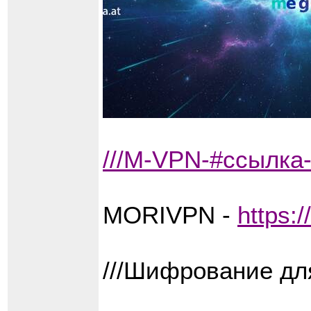
///M-VPN-#ссылк
MORIVPN -
https:
///Шифрование дл