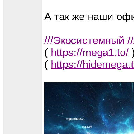
_______________
А так же наши о
///Экосистемный /
(
https://mega1.to/
)
(
https://hidemega.t