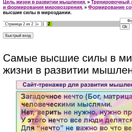
Цель жизни в развитии мышления.
»
Тренировочный з
и формирования мировоззрения.
»
Формирование со
высшие силы в мироздании.
2
Страница
2
из
2
«
1
Cамые высшие силы в мир
жизни в развитии мышлен