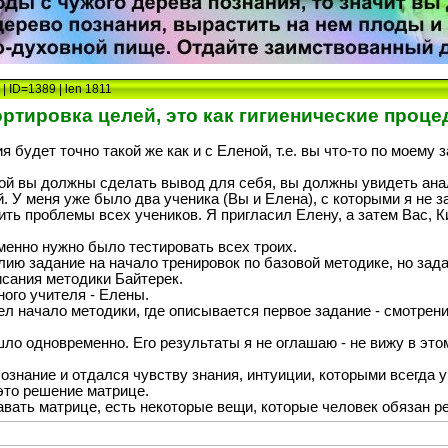
| ID=1389 | len 1811
ртировка целей, это как гигиенические процеду
 будет точно такой же как и с Еленой, т.е. вы что-то по моему 
рой вы должны сделать вывод для себя, вы должны увидеть ана
. У меня уже было два ученика (Вы и Елена), с которыми я не 
ть проблемы всех учеников. Я пригласил Елену, а затем Вас, К
менно нужно было тестировать всех троих.
ию задание на начало тренировок по базовой методике, но зада
сания методики Байтерек.
ого учителя - Елены.
л начало методики, где описывается первое задание - смотрени
ло одновременно. Его результаты я не оглашаю - не вижу в это
сознание и отдался чувству знания, интуиции, которыми всегда у
это решение матрице.
авать матрице, есть некоторые вещи, которые человек обязан р