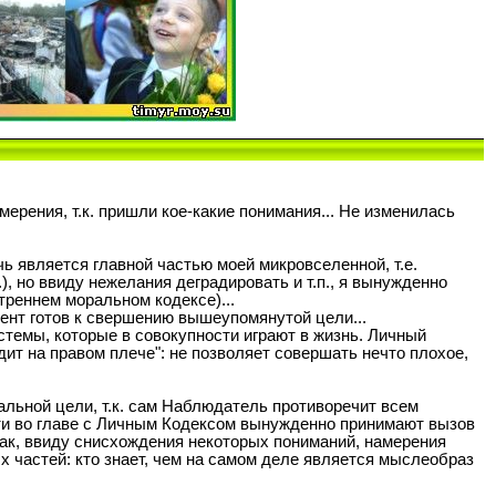
рения, т.к. пришли кое-какие понимания... Не изменилась
чь является главной частью моей микровселенной, т.е.
), но ввиду нежелания деградировать и т.п., я вынужденно
треннем моральном кодексе)...
мент готов к свершению вышеупомянутой цели...
темы, которые в совокупности играют в жизнь. Личный
дит на правом плече": не позволяет совершать нечто плохое,
альной цели, т.к. сам Наблюдатель противоречит всем
сти во главе с Личным Кодексом вынужденно принимают вызов
как, ввиду снисхождения некоторых пониманий, намерения
 частей: кто знает, чем на самом деле является мыслеобраз