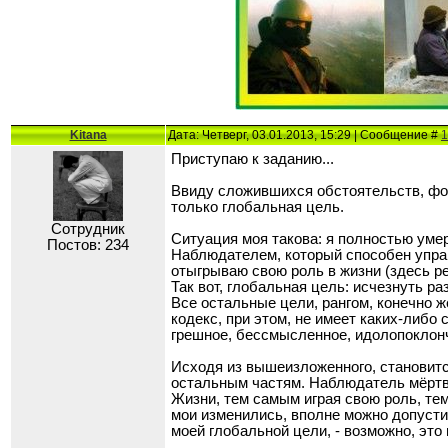
Kitana
Дата: Четверг, 03.01.2013, 15:29 | Сообщение #
1
Приступаю к заданию...
Ввиду сложившихся обстоятельств, фор
только глобальная цель.
Сотрудник
Ситуация моя такова: я полностью умерл
Постов: 234
Наблюдателем, который способен управля
отыгрываю свою роль в жизни (здесь ре
Так вот, глобальная цель: исчезнуть р
Все остальные цели, рангом, конечно 
кодекс, при этом, не имеет каких-либо
грешное, бессмысленное, идолопоклонче
Исходя из вышеизложенного, становитс
остальным частям. Наблюдатель мёртв,
Жизни, тем самым играя свою роль, те
мои изменились, вполне можно допусти
моей глобальной цели, - возможно, это