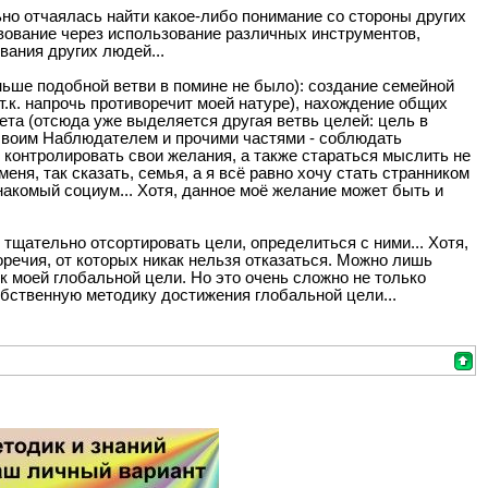
ьно отчаялась найти какое-либо понимание со стороны других
твование через использование различных инструментов,
вания других людей...
ьше подобной ветви в помине не было): создание семейной
.к. напрочь противоречит моей натуре), нахождение общих
ета (отсюда уже выделяется другая ветвь целей: цель в
 своим Наблюдателем и прочими частями - соблюдать
 контролировать свои желания, а также стараться мыслить не
ня, так сказать, семья, а я всё равно хочу стать странником
знакомый социум... Хотя, данное моё желание может быть и
щательно отсортировать цели, определиться с ними... Хотя,
оречия, от которых никак нельзя отказаться. Можно лишь
 к моей глобальной цели. Но это очень сложно не только
собственную методику достижения глобальной цели...