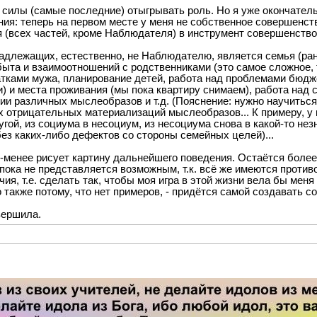
ь силы (самые последние) отыгрывать роль. Но я уже окончател
ния: теперь на первом месте у меня не собственное совершенс
я (всех частей, кроме Наблюдателя) в инструмент совершенство
адлежащих, естественно, не Наблюдателю, является семья (ран
ыта и взаимоотношений с родственниками (это самое сложное, т
атками мужа, планирование детей, работа над проблемами бюдж
 и места проживания (мы пока квартиру снимаем), работа над
ии различных мыслеобразов и т.д. (Пояснение: нужно научиться
отрицательных материализаций мыслеобразов... К примеру, у ме
угой, из социума в несоциум, из несоциума снова в какой-то не
ез каких-либо дефектов со стороны семейных целей)...
енее рисует картину дальнейшего поведения. Остаётся более т
пока не представляется возможным, т.к. всё же имеются против
ия, т.е. сделать так, чтобы моя игра в этой жизни вела бы меня
о также потому, что нет примеров, - придётся самой создавать 
вершила.