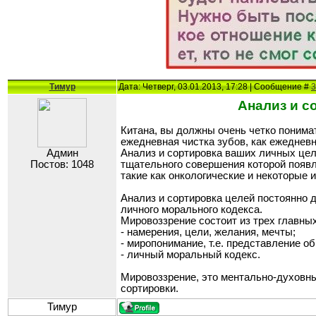
Тимур
Дата: Четверг, 03.01.2013, 17:28 | Сообщение #
3
Анализ и со
Китана, вы должны очень четко понимат
ежедневная чистка зубов, как ежедневн
Админ
Анализ и сортировка ваших личных цел
Постов: 1048
тщательного совершения которой появл
такие как онкологические и некоторые 
Анализ и сортировка целей постоянно 
личного морального кодекса.
Мировоззрение состоит из трех главных
- намерения, цели, желания, мечты;
- миропонимание, т.е. представление о
- личный моральный кодекс.
Мировоззрение, это ментально-духовный
сортировки.
Тимур