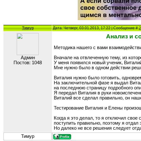
Тимур
Дата: Четверг, 03.01.2013, 17:22 | Сообщение #
2
Анализ и со
Методика нашего с вами взаимодействия
Админ
Вначале на отвлеченную тему, из кото
Постов: 1048
У меня появился новый ученик, Виталий
Мне нужно было в одном действии реши
Виталия нужно было готовить, одновре
На заключительной фазе я выдал Витал
на последнюю страницу подробного опи
Я передал Виталия в руки новоиспеченн
Виталий все сделал правильно, он наше
Тестирование Виталия и Елены произош
Когда я это делал, то я отключил свое 
поступить правильно, поэтому я отдал 
Но далеко не все решения следует отд
Тимур