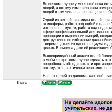
Во всяком случае у меня ещё пока ест
людей, а потому изменила свои намере
людей в том числе, а превращение себ
Одной из ветвей пирамиды целей, прин
атмосферы, работа над собой в плане б
интересов с мужем, работа над недост
сфере профессиональной деятельности)
пропорции в выражении эмоций, создан
деструктивно во избежание дальнейших 
- перемещаться из одного социума в др
целью. Возможна даже её реализация б
Вышеприведённый анализ целей более-м
в моём конкретном случае сделать это 
попробовать объединить эти противореч
потому, что практически невозможно, н
Насчёт целей на данном этапе всё - за
Kitana