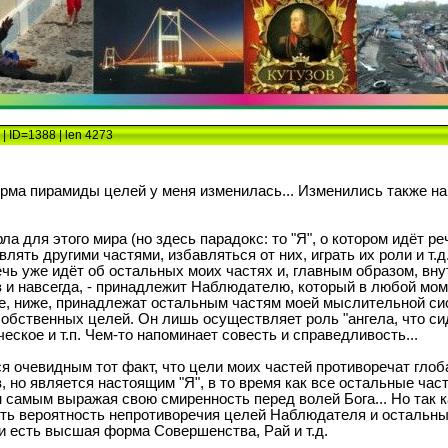
| ID=1388 | len 4273
ма пирамиды целей у меня изменилась... Изменились также наме
а для этого мира (но здесь парадокс: то "Я", о котором идёт ре
ть другими частями, избавляться от них, играть их роли и т.д.
чь уже идёт об остальных моих частях и, главным образом, вну
аз и навсегда, - принадлежит Наблюдателю, который в любой мо
же, ниже, принадлежат остальным частям моей мыслительной сис
 собственных целей. Он лишь осуществляет роль "ангела, что си
ское и т.п. Чем-то напоминает совесть и справедливость...
я очевидным тот факт, что цели моих частей противоречат глоб
 но является настоящим "Я", в то время как все остальные ча
м самым выражая свою смиренность перед волей Бога... Но так 
ть вероятность непротиворечия целей Наблюдателя и остальных
 и есть высшая форма Совершенства, Рай и т.д.