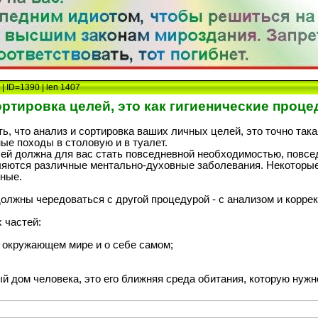
| ID=1390 | len 1407
ртировка целей, это как гигиенические процеду
ь, что анализ и сортировка ваших личных целей, это точно така
ые походы в столовую и в туалет.
ей должна для вас стать повседневной необходимостью, повсе
яются различные ментально-духовные заболевания. Некоторые 
иные.
должны чередоваться с другой процедурой - с анализом и корре
 частей:
б окружающем мире и о себе самом;
 дом человека, это его ближняя среда обитания, которую нужно