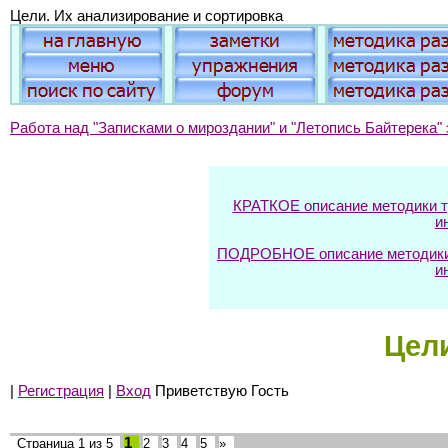
Цели. Их анализирование и сортировка
Работа над "Записками о мироздании" и "Летопись Байтерека" 
КРАТКОЕ описание методики тр
и
ПОДРОБНОЕ описание методики т
и
Цели
|
Регистрация
|
Вход
Приветствую Гость
1
Страница
1
из
5
2
3
4
5
»