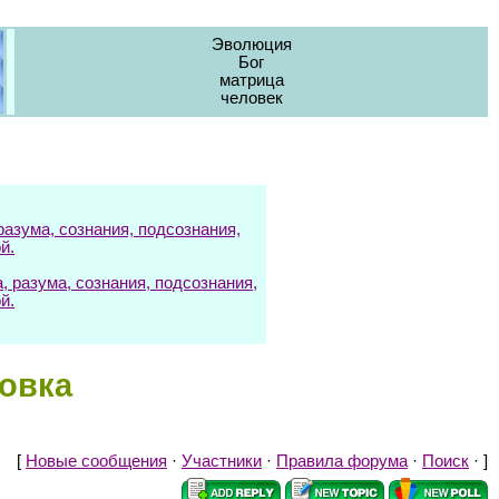
Эволюция
Бог
матрица
человек
азума, сознания, подсознания,
й.
разума, сознания, подсознания,
й.
ровка
[
Новые сообщения
·
Участники
·
Правила форума
·
Поиск
· ]