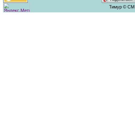
Тимур © CMS