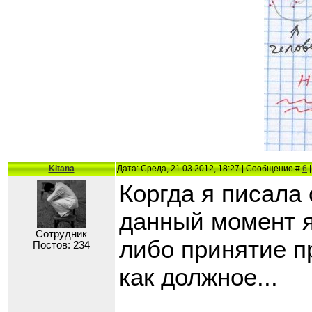
Kitana
Дата: Среда, 21.03.2012, 18:27 | Сообщение #
6
|
Коргда я писала 
данный момент я
Сотрудник
либо принятие 
Постов: 234
как должное...