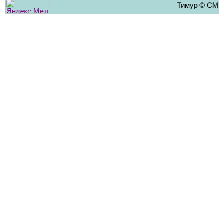
Тимур © CMS